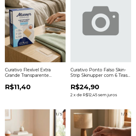
Curativo Flexível Extra
Curativo Ponto Falso Skin-
Grande Transparente
Strip Skinupper com 6 Tiras
Missner para Proteção de
para Aproximação da Pele
R$11,40
R$24,90
Ferimentos
2
x
de
R$12,45
sem juros
1
/
5
1
/
3