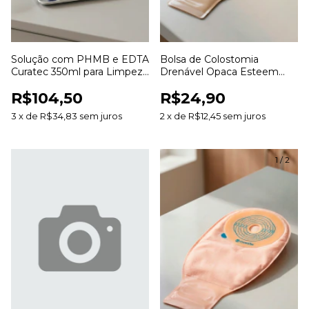
Solução com PHMB e EDTA
Bolsa de Colostomia
Curatec 350ml para Limpeza
Drenável Opaca Esteem
e Irrigação de Feridas
Anti Odor 20 a 70mm para
R$104,50
R$24,90
Estomias
3
x
de
R$34,83
sem juros
2
x
de
R$12,45
sem juros
1
/
2