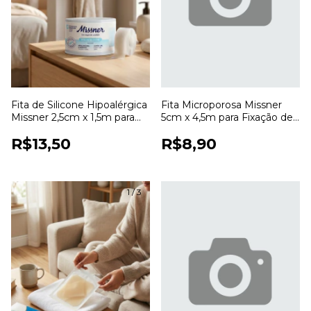
Fita de Silicone Hipoalérgica
Fita Microporosa Missner
Missner 2,5cm x 1,5m para
5cm x 4,5m para Fixação de
Fixação de Curativos
Curativos
R$13,50
R$8,90
1
/
3