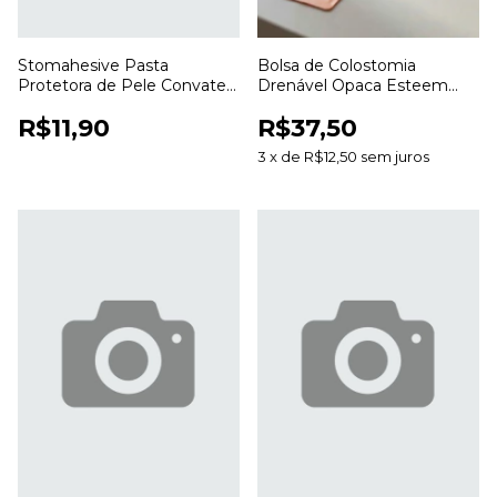
Stomahesive Pasta
Bolsa de Colostomia
Protetora de Pele Convatec
Drenável Opaca Esteem
56,7g para Colostomia e
Anti Odor 20 a 70mm para
R$11,90
R$37,50
Estomias
Estomias
3
x
de
R$12,50
sem juros