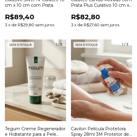
cm x 10 cm com Prata
Prata Plus Curativo 10 cm x
10 cm
R$89,40
R$82,80
3
x
de
R$29,80
sem juros
3
x
de
R$27,60
sem juros
1
/
3
1
/
3
SEM ESTOQUE
SEM ESTOQUE
Tegum Creme Regenerador
Cavilon Película Protetora
e Hidratante para a Pele
Spray 28ml 3M Protetor de