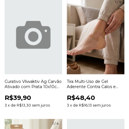
1
/
5
Curativo Vliwaktiv Ag Carvão
Tira Multi-Uso de Gel
Ativado com Prata 10x10cm
Aderente Contra Calos e
Lohmann & Rauscher
Bolhas 3cm x 20cm SG822
R$39,90
R$48,40
Ortho Pauher
3
x
de
R$13,30
sem juros
3
x
de
R$16,13
sem juros
1
/
4