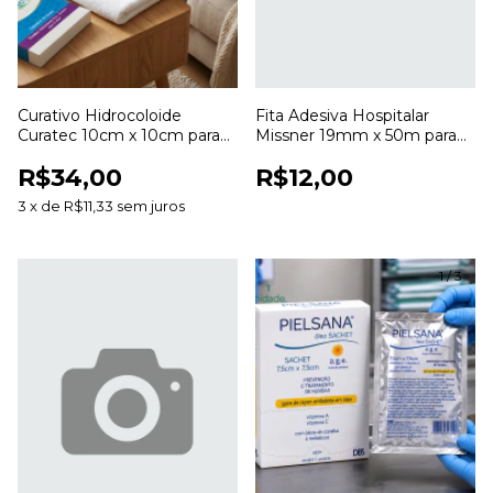
Curativo Hidrocoloide
Fita Adesiva Hospitalar
Curatec 10cm x 10cm para
Missner 19mm x 50m para
Cuidados com Feridas
Fixação de Curativos
R$34,00
R$12,00
3
x
de
R$11,33
sem juros
1
/
3