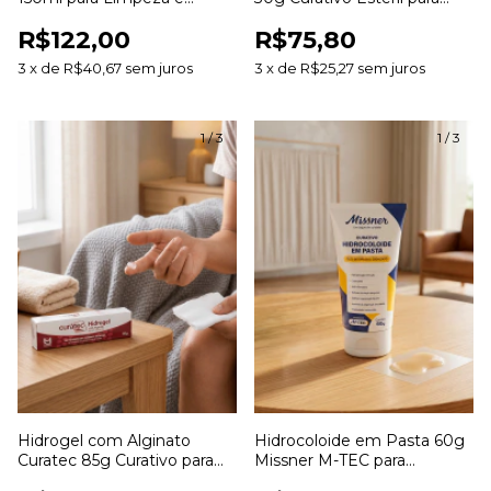
Hidratação de Feridas
Desbridamento e
R$122,00
R$75,80
Cicatrização de Feridas
3
x
de
R$40,67
sem juros
3
x
de
R$25,27
sem juros
1
/
3
1
/
3
Hidrogel com Alginato
Hidrocoloide em Pasta 60g
Curatec 85g Curativo para
Missner M-TEC para
Hidratação e
Estomias e Tratamento de