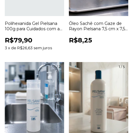
Polihexanida Gel Pielsana
Óleo Sachê com Gaze de
100g para Cuidados com a
Rayon Pielsana 7,5 cm x 7,5
Pele e Curativos
cm para Curativos
R$79,90
R$8,25
3
x
de
R$26,63
sem juros
1
/
2
1
/
5