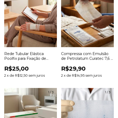
Rede Tubular Elástica
Compressa com Emulsão
Poolfix para Fixação de
de Petrolatum Curatec 7,6 x
Curativos e Coberturas
20,3cm com 3 Unidades
R$25,00
R$29,90
2
x
de
R$12,50
sem juros
2
x
de
R$14,95
sem juros
1
/
3
1
/
3