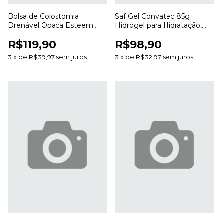
Bolsa de Colostomia
Saf Gel Convatec 85g
Drenável Opaca Esteem
Hidrogel para Hidratação,
Anti Odor 20 a 70mm para
Desbridamento e Cuidado
R$119,90
R$98,90
Estomias
de Feridas
3
x
de
R$39,97
sem juros
3
x
de
R$32,97
sem juros