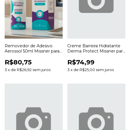
Removedor de Adesivo
Creme Barreira Hidratante
Aerossol 50ml Missner para
Derma Protect Missner para
Remoção de Curativos e
Proteção e Hidratação da
R$80,75
R$74,99
Resíduos
Pele
3
x
de
R$26,92
sem juros
3
x
de
R$25,00
sem juros