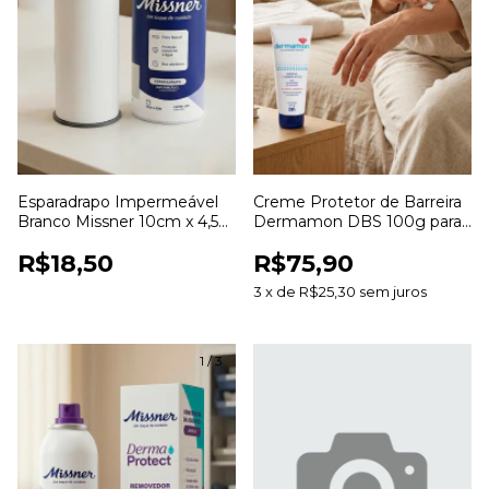
Esparadrapo Impermeável
Creme Protetor de Barreira
Branco Missner 10cm x 4,5m
Dermamon DBS 100g para
para Fixação de Curativos
Proteção e Hidratação da
R$18,50
R$75,90
Pele
3
x
de
R$25,30
sem juros
1
/
3