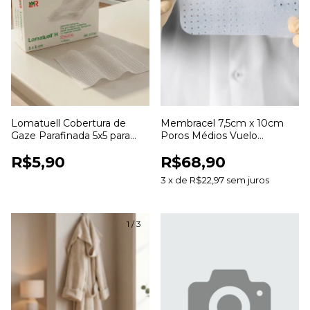
Lomatuell Cobertura de
Membracel 7,5cm x 10cm
Gaze Parafinada 5x5 para
Poros Médios Vuelo
Curativos e Cuidados com
Curativo para Cuidados com
R$5,90
R$68,90
Feridas
Feridas
3
x
de
R$22,97
sem juros
1
/
3