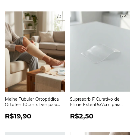
1
/
3
1
/
4
Malha Tubular Ortopédica
Suprasorb F Curativo de
Ortofen 10cm x 15m para
Filme Estéril 5x7cm para
Proteção e Fixação de
Proteção de Feridas
R$19,90
R$2,50
Curativos