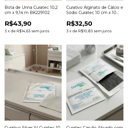
Bota de Unna Curatec 10,2
Curativo Alginato de Cálcio e
cm x 9,14 m BK229102
Sódio Curatec 10 cm x 10
cm
R$43,90
R$32,50
3
x
de
R$14,63
sem juros
3
x
de
R$10,83
sem juros
1
/
5
1
/
5
Curativo Silver IV Curatec 10
Curatec Carvão Ativado com