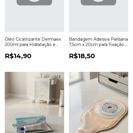
Óleo Cicatrizante Dermaex
Bandagem Adesiva Pielsana
200ml para Hidratação e
7,5cm x 20cm para Fixação e
Cuidados com a Pele
Cobertura de Curativos
R$14,90
R$18,50
1
/
2
1
/
3