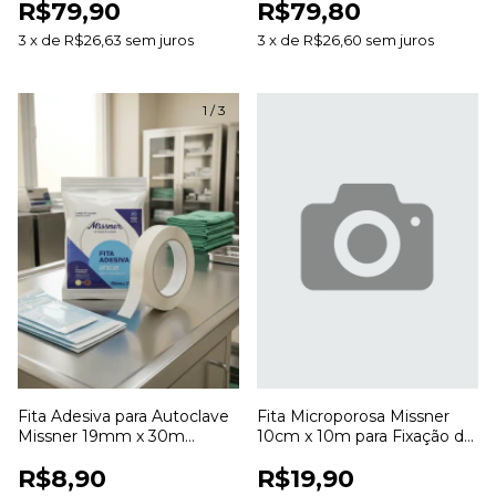
R$79,90
R$79,80
Desbridamento de Feridas
Feridas
3
x
de
R$26,63
sem juros
3
x
de
R$26,60
sem juros
1
/
3
Fita Adesiva para Autoclave
Fita Microporosa Missner
Missner 19mm x 30m
10cm x 10m para Fixação de
Indicadora de Esterilização
Curativos
R$8,90
R$19,90