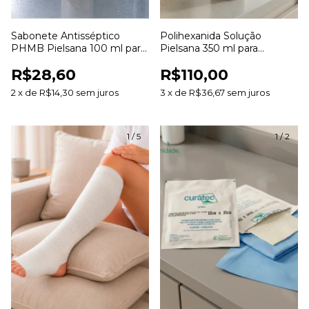
Sabonete Antisséptico
Polihexanida Solução
PHMB Pielsana 100 ml para
Pielsana 350 ml para
Higienização da Pele
Limpeza de Feridas
R$28,60
R$110,00
2
x
de
R$14,30
sem juros
3
x
de
R$36,67
sem juros
1
/
5
1
/
2