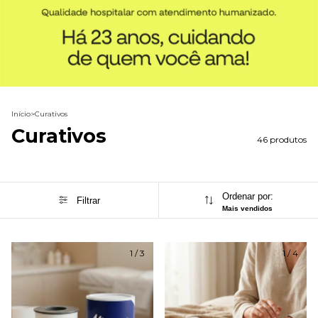
Início
>
Curativos
Curativos
46 produtos
Ordenar por:
Filtrar
Mais vendidos
1
/
3
1
/
4