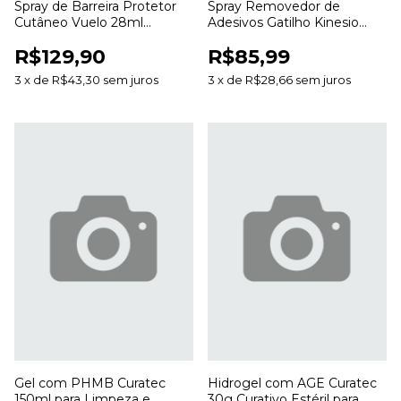
Spray de Barreira Protetor
Spray Removedor de
Cutâneo Vuelo 28ml
Adesivos Gatilho Kinesio
Proteção da Pele Sem
200ml para Curativos e
R$129,90
R$85,99
Álcool
Bandagens
3
x
de
R$43,30
sem juros
3
x
de
R$28,66
sem juros
Gel com PHMB Curatec
Hidrogel com AGE Curatec
150ml para Limpeza e
30g Curativo Estéril para