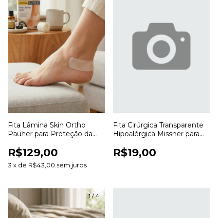
Fita Lâmina Skin Ortho
Fita Cirúrgica Transparente
Pauher para Proteção da
Hipoalérgica Missner para
Pele e Prevenção de Atrito
Fixação de Curativos
R$129,00
R$19,00
3
x
de
R$43,00
sem juros
1
/
4