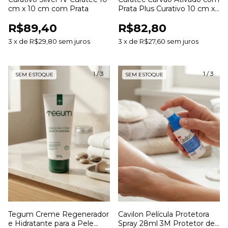
cm x 10 cm com Prata
Prata Plus Curativo 10 cm x
10 cm
R$89,40
R$82,80
3
x
de
R$29,80
sem juros
3
x
de
R$27,60
sem juros
1
/
3
1
/
3
SEM ESTOQUE
SEM ESTOQUE
Tegum Creme Regenerador
Cavilon Película Protetora
e Hidratante para a Pele
Spray 28ml 3M Protetor de