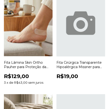
Fita Lâmina Skin Ortho
Fita Cirúrgica Transparente
Pauher para Proteção da
Hipoalérgica Missner para
Pele e Prevenção de Atrito
Fixação de Curativos
R$129,00
R$19,00
3
x
de
R$43,00
sem juros
1
/
4