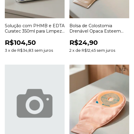
Solução com PHMB e EDTA
Bolsa de Colostomia
Curatec 350ml para Limpeza
Drenável Opaca Esteem
e Irrigação de Feridas
Anti Odor 20 a 70mm para
R$104,50
R$24,90
Estomias
3
x
de
R$34,83
sem juros
2
x
de
R$12,45
sem juros
1
/
2