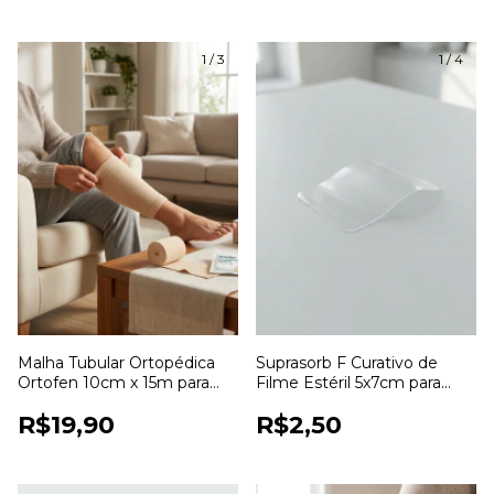
1
/
3
1
/
4
Malha Tubular Ortopédica
Suprasorb F Curativo de
Ortofen 10cm x 15m para
Filme Estéril 5x7cm para
Proteção e Fixação de
Proteção de Feridas
R$19,90
R$2,50
Curativos