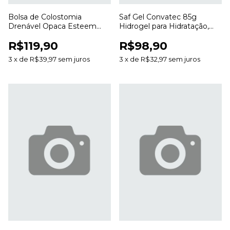
Bolsa de Colostomia
Saf Gel Convatec 85g
Drenável Opaca Esteem
Hidrogel para Hidratação,
Anti Odor 20 a 70mm para
Desbridamento e Cuidado
R$119,90
R$98,90
Estomias
de Feridas
3
x
de
R$39,97
sem juros
3
x
de
R$32,97
sem juros