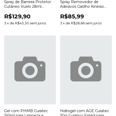
Spray de Barreira Protetor
Spray Removedor de
Cutâneo Vuelo 28ml
Adesivos Gatilho Kinesio
Proteção da Pele Sem
200ml para Curativos e
R$129,90
R$85,99
Álcool
Bandagens
3
x
de
R$43,30
sem juros
3
x
de
R$28,66
sem juros
Gel com PHMB Curatec
Hidrogel com AGE Curatec
150ml para Limpeza e
30g Curativo Estéril para