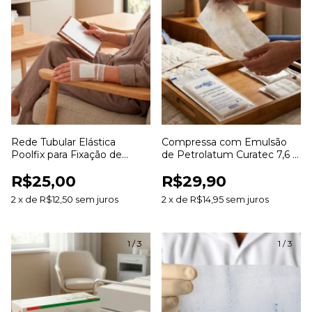
Rede Tubular Elástica
Compressa com Emulsão
Poolfix para Fixação de
de Petrolatum Curatec 7,6 x
Curativos e Coberturas
20,3cm com 3 Unidades
R$25,00
R$29,90
2
x
de
R$12,50
sem juros
2
x
de
R$14,95
sem juros
1
/
3
1
/
3