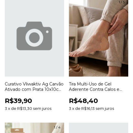
1
/
5
Curativo Vliwaktiv Ag Carvão
Tira Multi-Uso de Gel
Ativado com Prata 10x10cm
Aderente Contra Calos e
Lohmann & Rauscher
Bolhas 3cm x 20cm SG822
R$39,90
R$48,40
Ortho Pauher
3
x
de
R$13,30
sem juros
3
x
de
R$16,13
sem juros
1
/
4