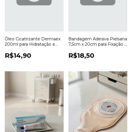
Óleo Cicatrizante Dermaex
Bandagem Adesiva Pielsana
200ml para Hidratação e
7,5cm x 20cm para Fixação e
Cuidados com a Pele
Cobertura de Curativos
R$14,90
R$18,50
1
/
2
1
/
3