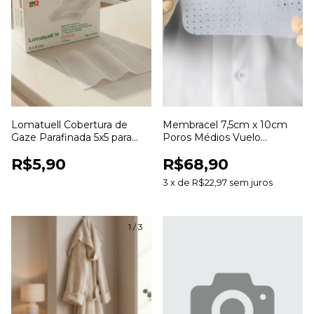
Lomatuell Cobertura de
Membracel 7,5cm x 10cm
Gaze Parafinada 5x5 para
Poros Médios Vuelo
Curativos e Cuidados com
Curativo para Cuidados com
R$5,90
R$68,90
Feridas
Feridas
3
x
de
R$22,97
sem juros
1
/
3