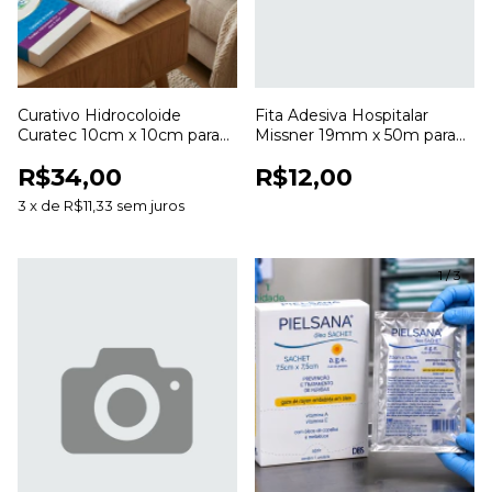
Curativo Hidrocoloide
Fita Adesiva Hospitalar
Curatec 10cm x 10cm para
Missner 19mm x 50m para
Cuidados com Feridas
Fixação de Curativos
R$34,00
R$12,00
3
x
de
R$11,33
sem juros
1
/
3