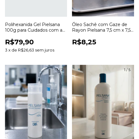
Polihexanida Gel Pielsana
Óleo Sachê com Gaze de
100g para Cuidados com a
Rayon Pielsana 7,5 cm x 7,5
Pele e Curativos
cm para Curativos
R$79,90
R$8,25
3
x
de
R$26,63
sem juros
1
/
2
1
/
5