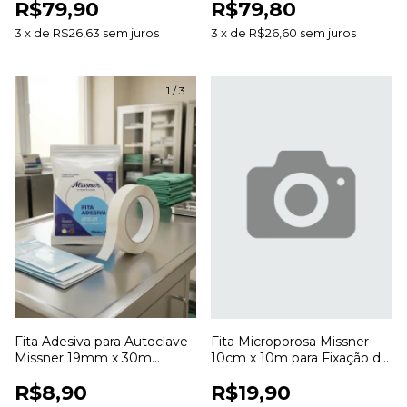
R$79,90
R$79,80
Desbridamento de Feridas
Feridas
3
x
de
R$26,63
sem juros
3
x
de
R$26,60
sem juros
1
/
3
Fita Adesiva para Autoclave
Fita Microporosa Missner
Missner 19mm x 30m
10cm x 10m para Fixação de
Indicadora de Esterilização
Curativos
R$8,90
R$19,90