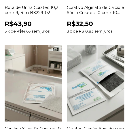
Bota de Unna Curatec 10,2
Curativo Alginato de Cálcio e
cm x 9,14 m BK229102
Sódio Curatec 10 cm x 10
cm
R$43,90
R$32,50
3
x
de
R$14,63
sem juros
3
x
de
R$10,83
sem juros
1
/
5
1
/
5
Curativo Silver IV Curatec 10
Curatec Carvão Ativado com