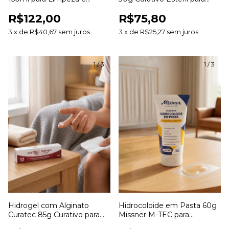
Hidratação de Feridas
Desbridamento e
R$122,00
R$75,80
Cicatrização de Feridas
3
x
de
R$40,67
sem juros
3
x
de
R$25,27
sem juros
1
/
3
1
/
3
Hidrogel com Alginato
Hidrocoloide em Pasta 60g
Curatec 85g Curativo para
Missner M-TEC para
Hidratação e
Estomias e Tratamento de