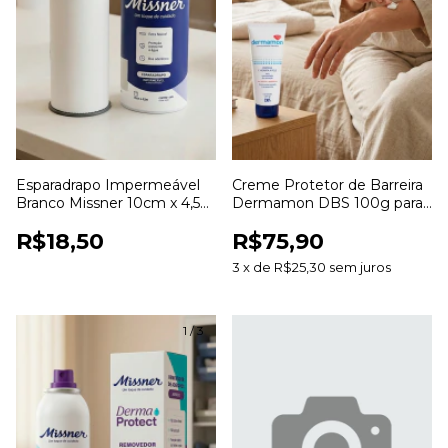
Esparadrapo Impermeável
Creme Protetor de Barreira
Branco Missner 10cm x 4,5m
Dermamon DBS 100g para
para Fixação de Curativos
Proteção e Hidratação da
R$18,50
R$75,90
Pele
3
x
de
R$25,30
sem juros
1
/
3