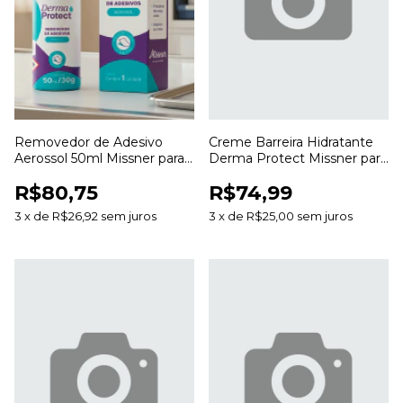
Removedor de Adesivo
Creme Barreira Hidratante
Aerossol 50ml Missner para
Derma Protect Missner para
Remoção de Curativos e
Proteção e Hidratação da
R$80,75
R$74,99
Resíduos
Pele
3
x
de
R$26,92
sem juros
3
x
de
R$25,00
sem juros