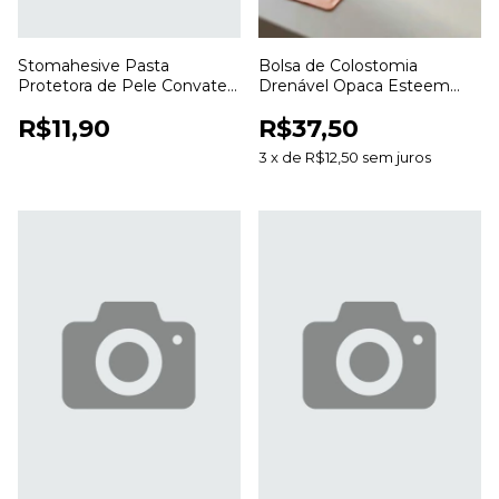
Stomahesive Pasta
Bolsa de Colostomia
Protetora de Pele Convatec
Drenável Opaca Esteem
56,7g para Colostomia e
Anti Odor 20 a 70mm para
R$11,90
R$37,50
Estomias
Estomias
3
x
de
R$12,50
sem juros