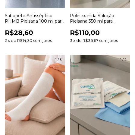
Sabonete Antisséptico
Polihexanida Solução
PHMB Pielsana 100 ml para
Pielsana 350 ml para
Higienização da Pele
Limpeza de Feridas
R$28,60
R$110,00
2
x
de
R$14,30
sem juros
3
x
de
R$36,67
sem juros
1
/
5
1
/
2