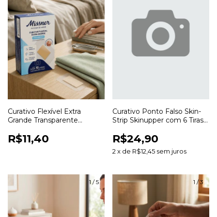
Curativo Flexível Extra
Curativo Ponto Falso Skin-
Grande Transparente
Strip Skinupper com 6 Tiras
Missner para Proteção de
para Aproximação da Pele
R$11,40
R$24,90
Ferimentos
2
x
de
R$12,45
sem juros
1
/
5
1
/
3