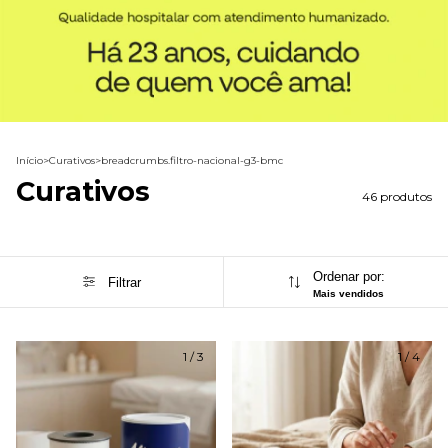
Início
>
Curativos
>
breadcrumbs.filtro-nacional-g3-bmc
Curativos
46 produtos
Ordenar por:
Filtrar
Mais vendidos
1
/
3
1
/
4