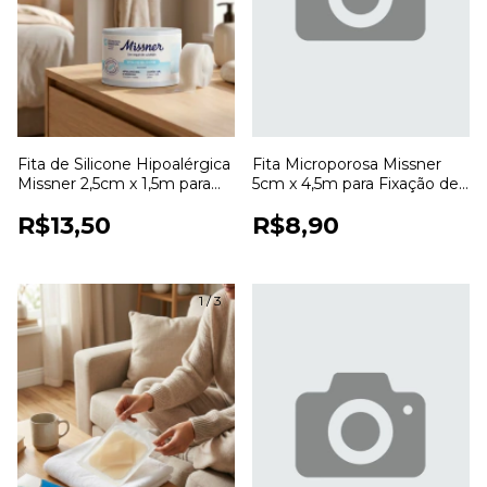
Fita de Silicone Hipoalérgica
Fita Microporosa Missner
Missner 2,5cm x 1,5m para
5cm x 4,5m para Fixação de
Fixação de Curativos
Curativos
R$13,50
R$8,90
1
/
3