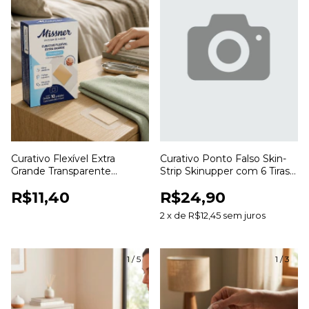
Curativo Flexível Extra
Curativo Ponto Falso Skin-
Grande Transparente
Strip Skinupper com 6 Tiras
Missner para Proteção de
para Aproximação da Pele
R$11,40
R$24,90
Ferimentos
2
x
de
R$12,45
sem juros
1
/
5
1
/
3