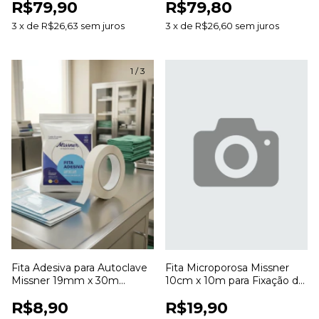
R$79,90
R$79,80
Desbridamento de Feridas
Feridas
3
x
de
R$26,63
sem juros
3
x
de
R$26,60
sem juros
1
/
3
Fita Adesiva para Autoclave
Fita Microporosa Missner
Missner 19mm x 30m
10cm x 10m para Fixação de
Indicadora de Esterilização
Curativos
R$8,90
R$19,90