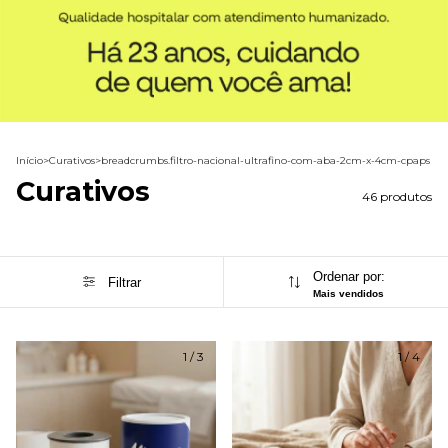
Início
>
Curativos
>
breadcrumbs.filtro-nacional-ultrafino-com-aba-2cm-x-4cm-cpaps
Curativos
46 produtos
Ordenar por:
Filtrar
Mais vendidos
1
/
3
1
/
4