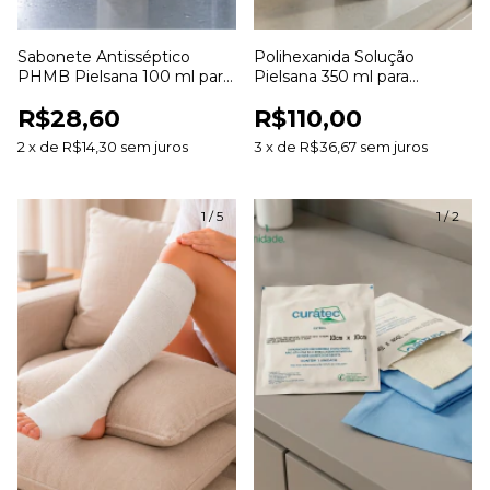
Sabonete Antisséptico
Polihexanida Solução
PHMB Pielsana 100 ml para
Pielsana 350 ml para
Higienização da Pele
Limpeza de Feridas
R$28,60
R$110,00
2
x
de
R$14,30
sem juros
3
x
de
R$36,67
sem juros
1
/
5
1
/
2