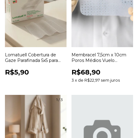
Lomatuell Cobertura de
Membracel 7,5cm x 10cm
Gaze Parafinada 5x5 para
Poros Médios Vuelo
Curativos e Cuidados com
Curativo para Cuidados com
R$5,90
R$68,90
Feridas
Feridas
3
x
de
R$22,97
sem juros
1
/
3