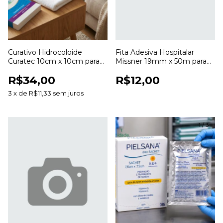
Curativo Hidrocoloide
Fita Adesiva Hospitalar
Curatec 10cm x 10cm para
Missner 19mm x 50m para
Cuidados com Feridas
Fixação de Curativos
R$34,00
R$12,00
3
x
de
R$11,33
sem juros
1
/
3