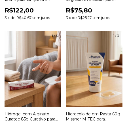
Hidratação de Feridas
Desbridamento e
R$122,00
R$75,80
Cicatrização de Feridas
3
x
de
R$40,67
sem juros
3
x
de
R$25,27
sem juros
1
/
3
1
/
3
Hidrogel com Alginato
Hidrocoloide em Pasta 60g
Curatec 85g Curativo para
Missner M-TEC para
Hidratação e
Estomias e Tratamento de