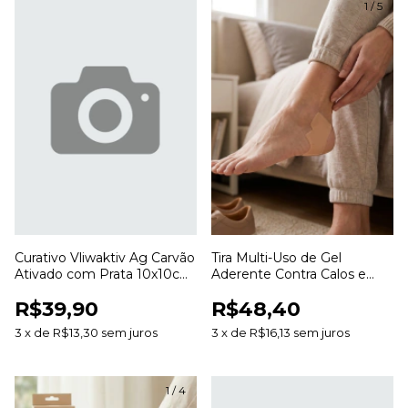
1
/
5
Curativo Vliwaktiv Ag Carvão
Tira Multi-Uso de Gel
Ativado com Prata 10x10cm
Aderente Contra Calos e
Lohmann & Rauscher
Bolhas 3cm x 20cm SG822
R$39,90
R$48,40
Ortho Pauher
3
x
de
R$13,30
sem juros
3
x
de
R$16,13
sem juros
1
/
4