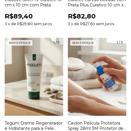
cm x 10 cm com Prata
Prata Plus Curativo 10 cm x
10 cm
R$89,40
R$82,80
3
x
de
R$29,80
sem juros
3
x
de
R$27,60
sem juros
1
/
3
1
/
3
SEM ESTOQUE
SEM ESTOQUE
Tegum Creme Regenerador
Cavilon Película Protetora
e Hidratante para a Pele
Spray 28ml 3M Protetor de