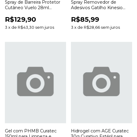
Spray de Barreira Protetor
Spray Removedor de
Cutâneo Vuelo 28ml
Adesivos Gatilho Kinesio
Proteção da Pele Sem
200ml para Curativos e
R$129,90
R$85,99
Álcool
Bandagens
3
x
de
R$43,30
sem juros
3
x
de
R$28,66
sem juros
Gel com PHMB Curatec
Hidrogel com AGE Curatec
150ml para Limpeza e
30g Curativo Estéril para