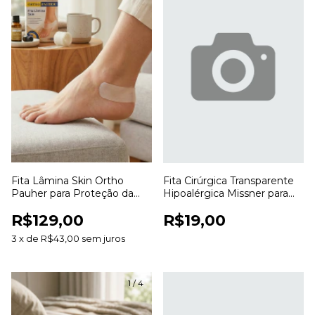
Fita Lâmina Skin Ortho
Fita Cirúrgica Transparente
Pauher para Proteção da
Hipoalérgica Missner para
Pele e Prevenção de Atrito
Fixação de Curativos
R$129,00
R$19,00
3
x
de
R$43,00
sem juros
1
/
4