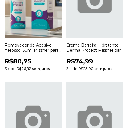
Removedor de Adesivo
Creme Barreira Hidratante
Aerossol 50ml Missner para
Derma Protect Missner para
Remoção de Curativos e
Proteção e Hidratação da
R$80,75
R$74,99
Resíduos
Pele
3
x
de
R$26,92
sem juros
3
x
de
R$25,00
sem juros