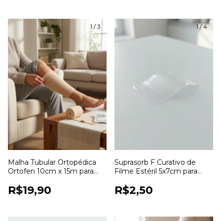
1
/
3
1
/
4
Malha Tubular Ortopédica
Suprasorb F Curativo de
Ortofen 10cm x 15m para
Filme Estéril 5x7cm para
Proteção e Fixação de
Proteção de Feridas
R$19,90
R$2,50
Curativos