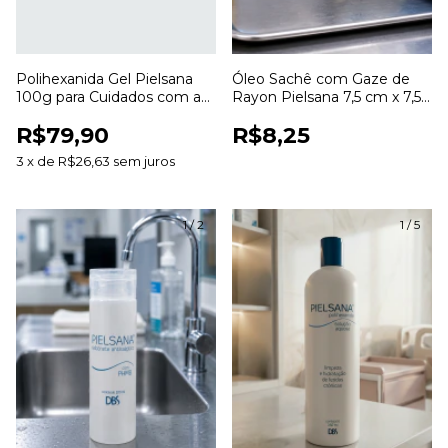
Polihexanida Gel Pielsana
Óleo Sachê com Gaze de
100g para Cuidados com a
Rayon Pielsana 7,5 cm x 7,5
Pele e Curativos
cm para Curativos
R$79,90
R$8,25
3
x
de
R$26,63
sem juros
1
/
2
1
/
5