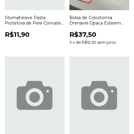
Stomahesive Pasta
Bolsa de Colostomia
Protetora de Pele Convatec
Drenável Opaca Esteem
56,7g para Colostomia e
Anti Odor 20 a 70mm para
R$11,90
R$37,50
Estomias
Estomias
3
x
de
R$12,50
sem juros