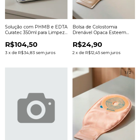
Solução com PHMB e EDTA
Bolsa de Colostomia
Curatec 350ml para Limpeza
Drenável Opaca Esteem
e Irrigação de Feridas
Anti Odor 20 a 70mm para
R$104,50
R$24,90
Estomias
3
x
de
R$34,83
sem juros
2
x
de
R$12,45
sem juros
1
/
2