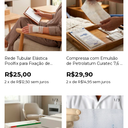
Rede Tubular Elástica
Compressa com Emulsão
Poolfix para Fixação de
de Petrolatum Curatec 7,6 x
Curativos e Coberturas
20,3cm com 3 Unidades
R$25,00
R$29,90
2
x
de
R$12,50
sem juros
2
x
de
R$14,95
sem juros
1
/
3
1
/
3