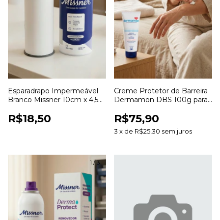
Esparadrapo Impermeável
Creme Protetor de Barreira
Branco Missner 10cm x 4,5m
Dermamon DBS 100g para
para Fixação de Curativos
Proteção e Hidratação da
R$18,50
R$75,90
Pele
3
x
de
R$25,30
sem juros
1
/
3