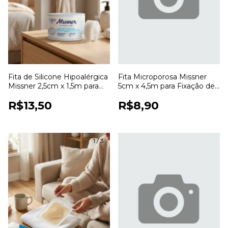
Fita de Silicone Hipoalérgica
Fita Microporosa Missner
Missner 2,5cm x 1,5m para
5cm x 4,5m para Fixação de
Fixação de Curativos
Curativos
R$13,50
R$8,90
1
/
3