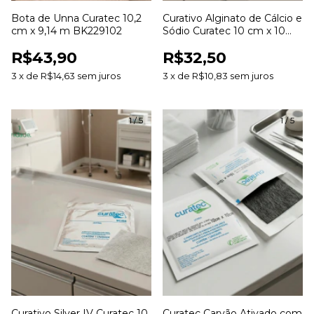
Bota de Unna Curatec 10,2
Curativo Alginato de Cálcio e
cm x 9,14 m BK229102
Sódio Curatec 10 cm x 10
cm
R$43,90
R$32,50
3
x
de
R$14,63
sem juros
3
x
de
R$10,83
sem juros
1
/
5
1
/
5
Curativo Silver IV Curatec 10
Curatec Carvão Ativado com