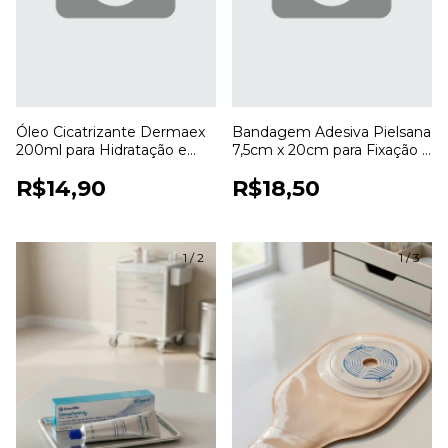
Óleo Cicatrizante Dermaex
Bandagem Adesiva Pielsana
200ml para Hidratação e
7,5cm x 20cm para Fixação e
Cuidados com a Pele
Cobertura de Curativos
R$14,90
R$18,50
1
/
2
1
/
3