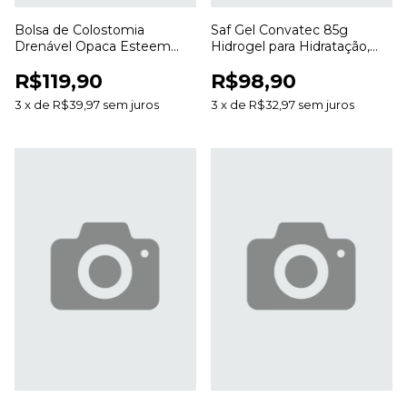
Bolsa de Colostomia
Saf Gel Convatec 85g
Drenável Opaca Esteem
Hidrogel para Hidratação,
Anti Odor 20 a 70mm para
Desbridamento e Cuidado
R$119,90
R$98,90
Estomias
de Feridas
3
x
de
R$39,97
sem juros
3
x
de
R$32,97
sem juros