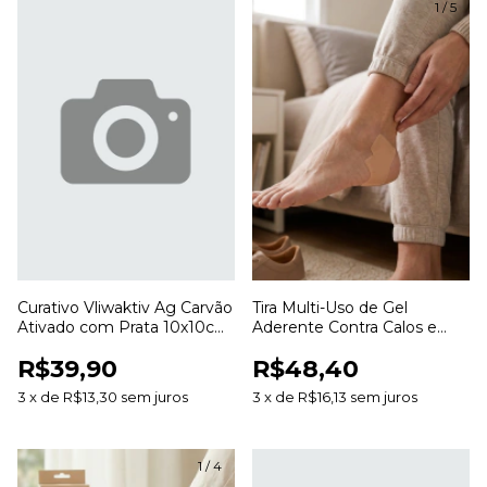
1
/
5
Curativo Vliwaktiv Ag Carvão
Tira Multi-Uso de Gel
Ativado com Prata 10x10cm
Aderente Contra Calos e
Lohmann & Rauscher
Bolhas 3cm x 20cm SG822
R$39,90
R$48,40
Ortho Pauher
3
x
de
R$13,30
sem juros
3
x
de
R$16,13
sem juros
1
/
4