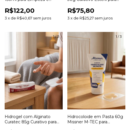
Hidratação de Feridas
Desbridamento e
R$122,00
R$75,80
Cicatrização de Feridas
3
x
de
R$40,67
sem juros
3
x
de
R$25,27
sem juros
1
/
3
1
/
3
Hidrogel com Alginato
Hidrocoloide em Pasta 60g
Curatec 85g Curativo para
Missner M-TEC para
Hidratação e
Estomias e Tratamento de