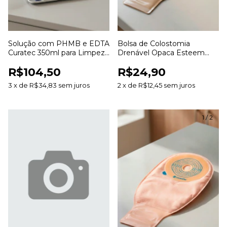
Solução com PHMB e EDTA
Bolsa de Colostomia
Curatec 350ml para Limpeza
Drenável Opaca Esteem
e Irrigação de Feridas
Anti Odor 20 a 70mm para
R$104,50
R$24,90
Estomias
3
x
de
R$34,83
sem juros
2
x
de
R$12,45
sem juros
1
/
2