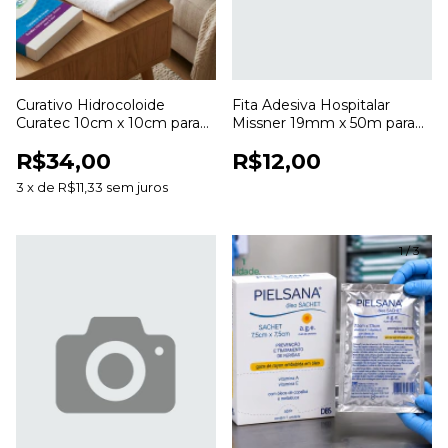
Curativo Hidrocoloide
Fita Adesiva Hospitalar
Curatec 10cm x 10cm para
Missner 19mm x 50m para
Cuidados com Feridas
Fixação de Curativos
R$34,00
R$12,00
3
x
de
R$11,33
sem juros
1
/
3