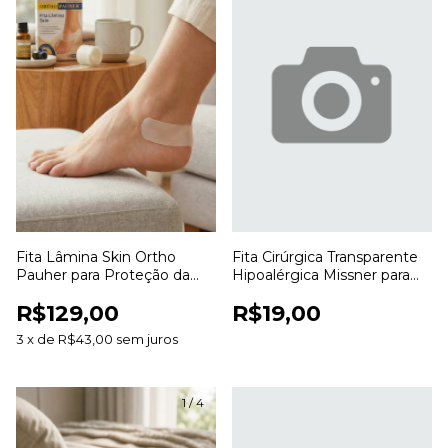
Fita Lâmina Skin Ortho
Fita Cirúrgica Transparente
Pauher para Proteção da
Hipoalérgica Missner para
Pele e Prevenção de Atrito
Fixação de Curativos
R$129,00
R$19,00
3
x
de
R$43,00
sem juros
1
/
4