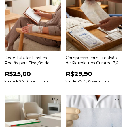
Rede Tubular Elástica
Compressa com Emulsão
Poolfix para Fixação de
de Petrolatum Curatec 7,6 x
Curativos e Coberturas
20,3cm com 3 Unidades
R$25,00
R$29,90
2
x
de
R$12,50
sem juros
2
x
de
R$14,95
sem juros
1
/
3
1
/
3