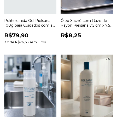
Polihexanida Gel Pielsana
Óleo Sachê com Gaze de
100g para Cuidados com a
Rayon Pielsana 7,5 cm x 7,5
Pele e Curativos
cm para Curativos
R$79,90
R$8,25
3
x
de
R$26,63
sem juros
1
/
2
1
/
5