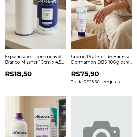
Esparadrapo Impermeável
Creme Protetor de Barreira
Branco Missner 10cm x 4,5m
Dermamon DBS 100g para
para Fixação de Curativos
Proteção e Hidratação da
R$18,50
R$75,90
Pele
3
x
de
R$25,30
sem juros
1
/
3