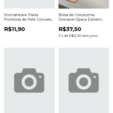
Stomahesive Pasta
Bolsa de Colostomia
Protetora de Pele Convatec
Drenável Opaca Esteem
56,7g para Colostomia e
Anti Odor 20 a 70mm para
R$11,90
R$37,50
Estomias
Estomias
3
x
de
R$12,50
sem juros