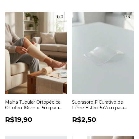
1
/
3
1
/
4
Malha Tubular Ortopédica
Suprasorb F Curativo de
Ortofen 10cm x 15m para
Filme Estéril 5x7cm para
Proteção e Fixação de
Proteção de Feridas
R$19,90
R$2,50
Curativos