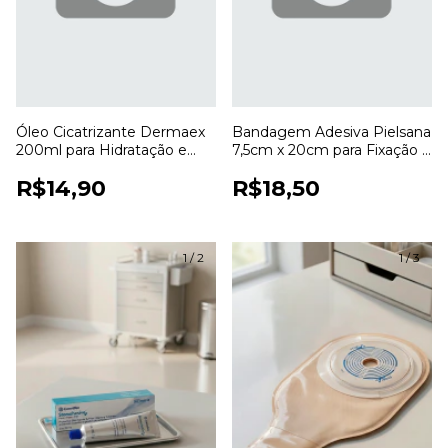
Óleo Cicatrizante Dermaex
Bandagem Adesiva Pielsana
200ml para Hidratação e
7,5cm x 20cm para Fixação e
Cuidados com a Pele
Cobertura de Curativos
R$14,90
R$18,50
1
/
2
1
/
3