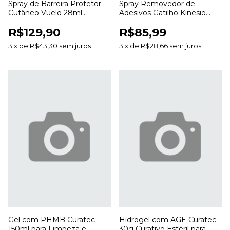
Spray de Barreira Protetor
Spray Removedor de
Cutâneo Vuelo 28ml
Adesivos Gatilho Kinesio
Proteção da Pele Sem
200ml para Curativos e
R$129,90
R$85,99
Álcool
Bandagens
3
x
de
R$43,30
sem juros
3
x
de
R$28,66
sem juros
Gel com PHMB Curatec
Hidrogel com AGE Curatec
150ml para Limpeza e
30g Curativo Estéril para