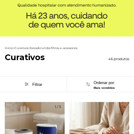
Início
>
Curativos
>
breadcrumbs.filtros-e-acessorios
Curativos
46 produtos
Ordenar por:
Filtrar
Mais vendidos
1
/
3
1
/
4