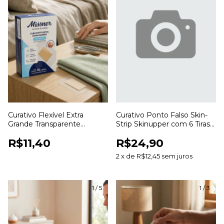
Curativo Flexível Extra
Curativo Ponto Falso Skin-
Grande Transparente
Strip Skinupper com 6 Tiras
Missner para Proteção de
para Aproximação da Pele
R$11,40
R$24,90
Ferimentos
2
x
de
R$12,45
sem juros
1
/
5
1
/
3