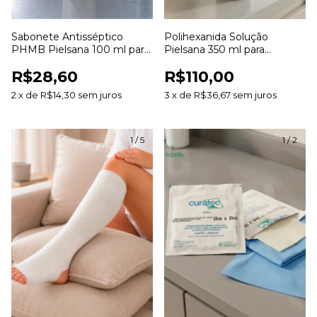
Sabonete Antisséptico
Polihexanida Solução
PHMB Pielsana 100 ml para
Pielsana 350 ml para
Higienização da Pele
Limpeza de Feridas
R$28,60
R$110,00
2
x
de
R$14,30
sem juros
3
x
de
R$36,67
sem juros
1
/
5
1
/
2