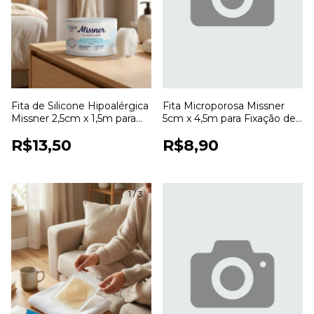
Fita de Silicone Hipoalérgica
Fita Microporosa Missner
Missner 2,5cm x 1,5m para
5cm x 4,5m para Fixação de
Fixação de Curativos
Curativos
R$13,50
R$8,90
1
/
3