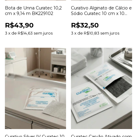
Bota de Unna Curatec 10,2
Curativo Alginato de Cálcio e
cm x 9,14 m BK229102
Sódio Curatec 10 cm x 10
cm
R$43,90
R$32,50
3
x
de
R$14,63
sem juros
3
x
de
R$10,83
sem juros
1
/
5
1
/
5
Curativo Silver IV Curatec 10
Curatec Carvão Ativado com