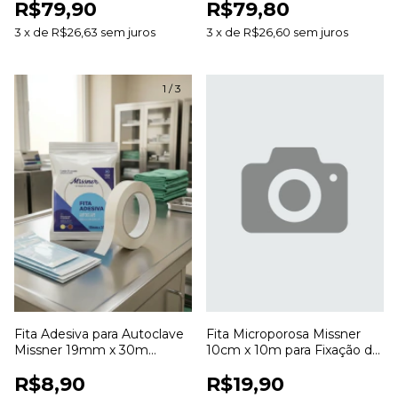
R$79,90
R$79,80
Desbridamento de Feridas
Feridas
3
x
de
R$26,63
sem juros
3
x
de
R$26,60
sem juros
1
/
3
Fita Adesiva para Autoclave
Fita Microporosa Missner
Missner 19mm x 30m
10cm x 10m para Fixação de
Indicadora de Esterilização
Curativos
R$8,90
R$19,90