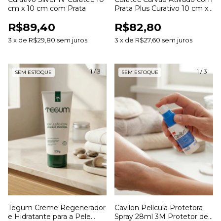
cm x 10 cm com Prata
Prata Plus Curativo 10 cm x
10 cm
R$89,40
R$82,80
3
x
de
R$29,80
sem juros
3
x
de
R$27,60
sem juros
1
/
3
1
/
3
SEM ESTOQUE
SEM ESTOQUE
Tegum Creme Regenerador
Cavilon Película Protetora
e Hidratante para a Pele
Spray 28ml 3M Protetor de