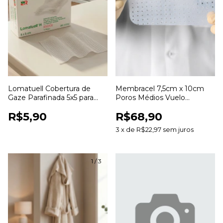
Lomatuell Cobertura de
Membracel 7,5cm x 10cm
Gaze Parafinada 5x5 para
Poros Médios Vuelo
Curativos e Cuidados com
Curativo para Cuidados com
R$5,90
R$68,90
Feridas
Feridas
3
x
de
R$22,97
sem juros
1
/
3