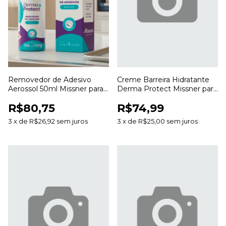
Removedor de Adesivo
Creme Barreira Hidratante
Aerossol 50ml Missner para
Derma Protect Missner para
Remoção de Curativos e
Proteção e Hidratação da
R$80,75
R$74,99
Resíduos
Pele
3
x
de
R$26,92
sem juros
3
x
de
R$25,00
sem juros