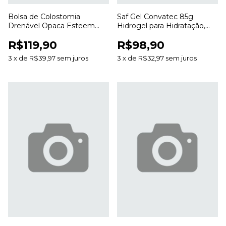
Bolsa de Colostomia
Saf Gel Convatec 85g
Drenável Opaca Esteem
Hidrogel para Hidratação,
Anti Odor 20 a 70mm para
Desbridamento e Cuidado
R$119,90
R$98,90
Estomias
de Feridas
3
x
de
R$39,97
sem juros
3
x
de
R$32,97
sem juros