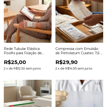
Rede Tubular Elástica
Compressa com Emulsão
Poolfix para Fixação de
de Petrolatum Curatec 7,6 x
Curativos e Coberturas
20,3cm com 3 Unidades
R$25,00
R$29,90
2
x
de
R$12,50
sem juros
2
x
de
R$14,95
sem juros
1
/
3
1
/
3