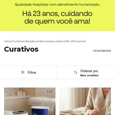
Início
>
Curativos
>
breadcrumbs.mascara-nasal-airfit-n20-resmed
Curativos
46 produtos
Ordenar por:
Filtrar
Mais vendidos
1
/
3
1
/
4