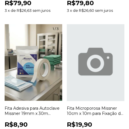
R$79,90
R$79,80
Desbridamento de Feridas
Feridas
3
x
de
R$26,63
sem juros
3
x
de
R$26,60
sem juros
1
/
3
Fita Adesiva para Autoclave
Fita Microporosa Missner
Missner 19mm x 30m
10cm x 10m para Fixação de
Indicadora de Esterilização
Curativos
R$8,90
R$19,90