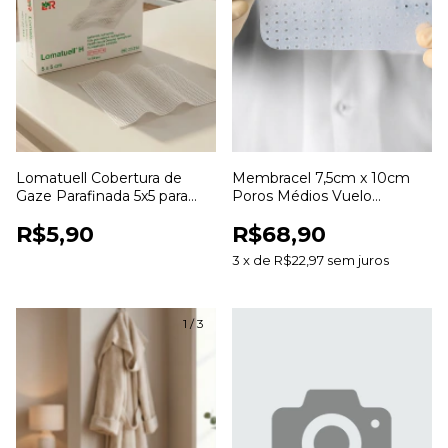
Lomatuell Cobertura de
Membracel 7,5cm x 10cm
Gaze Parafinada 5x5 para
Poros Médios Vuelo
Curativos e Cuidados com
Curativo para Cuidados com
R$5,90
R$68,90
Feridas
Feridas
3
x
de
R$22,97
sem juros
1
/
3