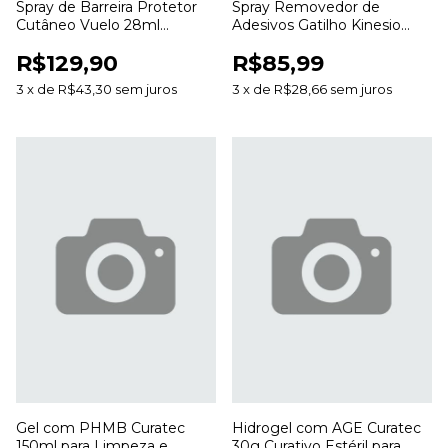
Spray de Barreira Protetor
Spray Removedor de
Cutâneo Vuelo 28ml
Adesivos Gatilho Kinesio
Proteção da Pele Sem
200ml para Curativos e
R$129,90
R$85,99
Álcool
Bandagens
3
x
de
R$43,30
sem juros
3
x
de
R$28,66
sem juros
Gel com PHMB Curatec
Hidrogel com AGE Curatec
150ml para Limpeza e
30g Curativo Estéril para