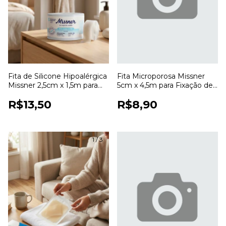
Fita de Silicone Hipoalérgica
Fita Microporosa Missner
Missner 2,5cm x 1,5m para
5cm x 4,5m para Fixação de
Fixação de Curativos
Curativos
R$13,50
R$8,90
1
/
3