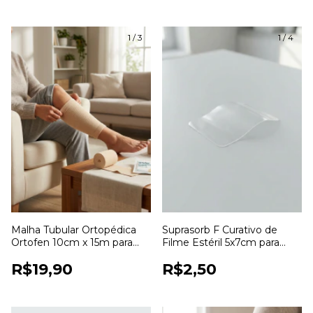
1
/
3
1
/
4
Malha Tubular Ortopédica
Suprasorb F Curativo de
Ortofen 10cm x 15m para
Filme Estéril 5x7cm para
Proteção e Fixação de
Proteção de Feridas
R$19,90
R$2,50
Curativos