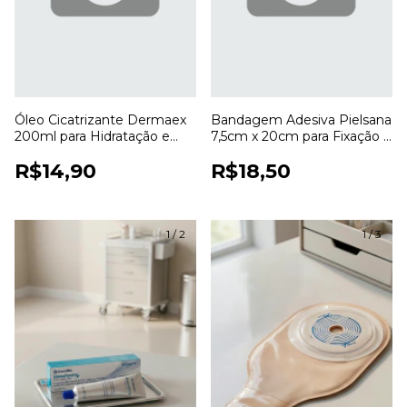
Óleo Cicatrizante Dermaex
Bandagem Adesiva Pielsana
200ml para Hidratação e
7,5cm x 20cm para Fixação e
Cuidados com a Pele
Cobertura de Curativos
R$14,90
R$18,50
1
/
2
1
/
3