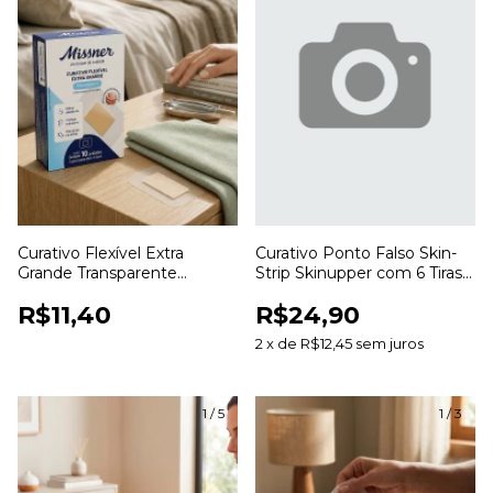
Curativo Flexível Extra
Curativo Ponto Falso Skin-
Grande Transparente
Strip Skinupper com 6 Tiras
Missner para Proteção de
para Aproximação da Pele
R$11,40
R$24,90
Ferimentos
2
x
de
R$12,45
sem juros
1
/
5
1
/
3