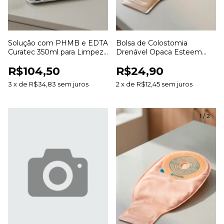
Solução com PHMB e EDTA
Bolsa de Colostomia
Curatec 350ml para Limpeza
Drenável Opaca Esteem
e Irrigação de Feridas
Anti Odor 20 a 70mm para
R$104,50
R$24,90
Estomias
3
x
de
R$34,83
sem juros
2
x
de
R$12,45
sem juros
1
/
2