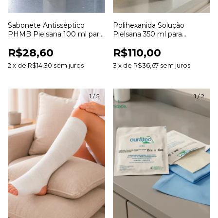
Sabonete Antisséptico
Polihexanida Solução
PHMB Pielsana 100 ml para
Pielsana 350 ml para
Higienização da Pele
Limpeza de Feridas
R$28,60
R$110,00
2
x
de
R$14,30
sem juros
3
x
de
R$36,67
sem juros
1
/
5
1
/
2