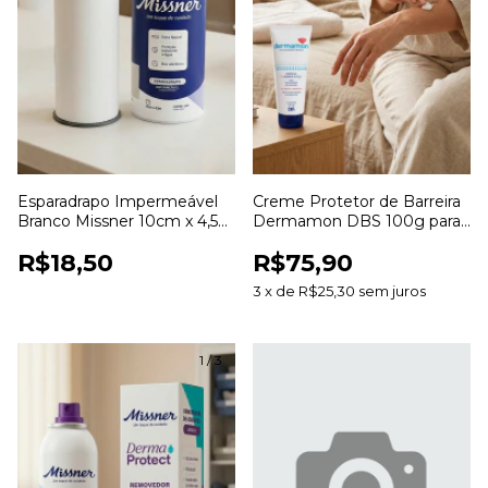
Esparadrapo Impermeável
Creme Protetor de Barreira
Branco Missner 10cm x 4,5m
Dermamon DBS 100g para
para Fixação de Curativos
Proteção e Hidratação da
R$18,50
R$75,90
Pele
3
x
de
R$25,30
sem juros
1
/
3