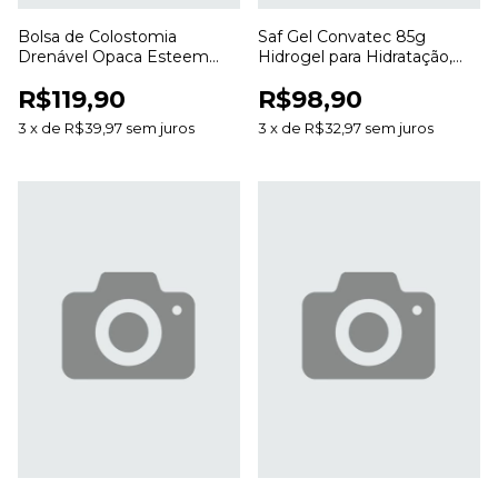
Bolsa de Colostomia
Saf Gel Convatec 85g
Drenável Opaca Esteem
Hidrogel para Hidratação,
Anti Odor 20 a 70mm para
Desbridamento e Cuidado
R$119,90
R$98,90
Estomias
de Feridas
3
x
de
R$39,97
sem juros
3
x
de
R$32,97
sem juros