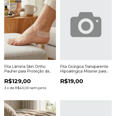
Fita Lâmina Skin Ortho
Fita Cirúrgica Transparente
Pauher para Proteção da
Hipoalérgica Missner para
Pele e Prevenção de Atrito
Fixação de Curativos
R$129,00
R$19,00
3
x
de
R$43,00
sem juros
1
/
4