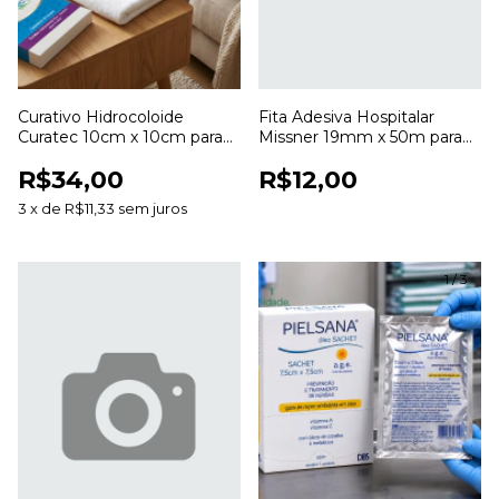
Curativo Hidrocoloide
Fita Adesiva Hospitalar
Curatec 10cm x 10cm para
Missner 19mm x 50m para
Cuidados com Feridas
Fixação de Curativos
R$34,00
R$12,00
3
x
de
R$11,33
sem juros
1
/
3