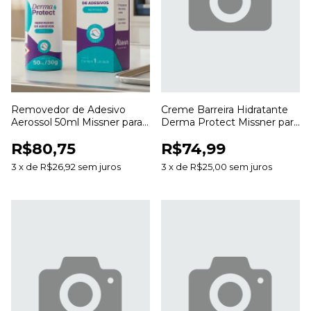
Removedor de Adesivo
Creme Barreira Hidratante
Aerossol 50ml Missner para
Derma Protect Missner para
Remoção de Curativos e
Proteção e Hidratação da
R$80,75
R$74,99
Resíduos
Pele
3
x
de
R$26,92
sem juros
3
x
de
R$25,00
sem juros