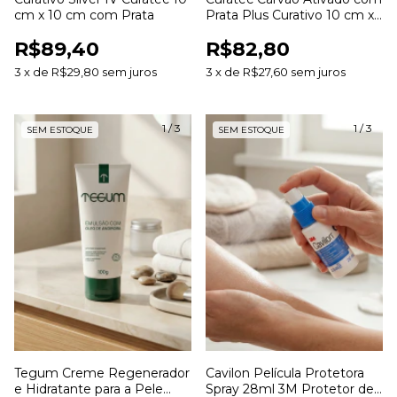
cm x 10 cm com Prata
Prata Plus Curativo 10 cm x
10 cm
R$89,40
R$82,80
3
x
de
R$29,80
sem juros
3
x
de
R$27,60
sem juros
1
/
3
1
/
3
SEM ESTOQUE
SEM ESTOQUE
Tegum Creme Regenerador
Cavilon Película Protetora
e Hidratante para a Pele
Spray 28ml 3M Protetor de