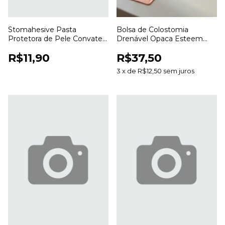
Stomahesive Pasta
Bolsa de Colostomia
Protetora de Pele Convatec
Drenável Opaca Esteem
56,7g para Colostomia e
Anti Odor 20 a 70mm para
R$11,90
R$37,50
Estomias
Estomias
3
x
de
R$12,50
sem juros