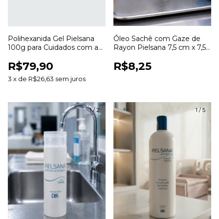
Polihexanida Gel Pielsana
Óleo Sachê com Gaze de
100g para Cuidados com a
Rayon Pielsana 7,5 cm x 7,5
Pele e Curativos
cm para Curativos
R$79,90
R$8,25
3
x
de
R$26,63
sem juros
1
/
2
1
/
5