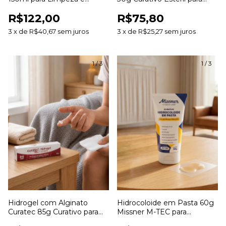
Hidratação de Feridas
Desbridamento e
R$122,00
R$75,80
Cicatrização de Feridas
3
x
de
R$40,67
sem juros
3
x
de
R$25,27
sem juros
1
/
3
1
/
3
Hidrogel com Alginato
Hidrocoloide em Pasta 60g
Curatec 85g Curativo para
Missner M-TEC para
Hidratação e
Estomias e Tratamento de