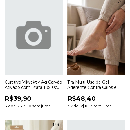
1
/
5
Curativo Vliwaktiv Ag Carvão
Tira Multi-Uso de Gel
Ativado com Prata 10x10cm
Aderente Contra Calos e
Lohmann & Rauscher
Bolhas 3cm x 20cm SG822
R$39,90
R$48,40
Ortho Pauher
3
x
de
R$13,30
sem juros
3
x
de
R$16,13
sem juros
1
/
4