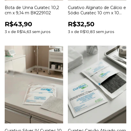
Bota de Unna Curatec 10,2
Curativo Alginato de Cálcio e
cm x 9,14 m BK229102
Sódio Curatec 10 cm x 10
cm
R$43,90
R$32,50
3
x
de
R$14,63
sem juros
3
x
de
R$10,83
sem juros
1
/
5
1
/
5
Curativo Silver IV Curatec 10
Curatec Carvão Ativado com