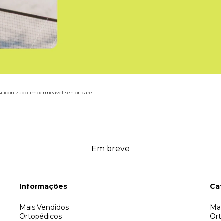
iliconizado-impermeavel-senior-care
Em breve
Informações
Ca
Mais Vendidos
Mai
Ortopédicos
Or