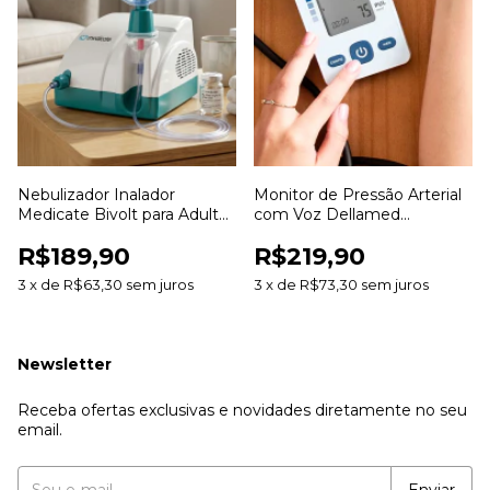
Nebulizador Inalador
Monitor de Pressão Arterial
Medicate Bivolt para Adulto
com Voz Dellamed
e Infantil
Detector de Arritmia Digital
R$189,90
R$219,90
3
x
de
R$63,30
sem juros
3
x
de
R$73,30
sem juros
Newsletter
Receba ofertas exclusivas e novidades diretamente no seu
email.