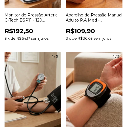
Monitor de Pressão Arterial
Aparelho de Pressão Manual
G-Tech BSP11 - 120
Adulto P.A Med -
Memórias Arritmia
Esfigmomanômetro
R$192,50
R$109,90
3
x
de
R$64,17
sem juros
3
x
de
R$36,63
sem juros
1
/
5
1
/
5