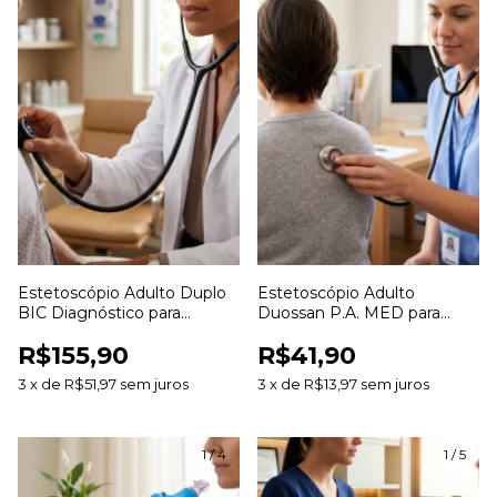
Estetoscópio Adulto Duplo
Estetoscópio Adulto
BIC Diagnóstico para
Duossan P.A. MED para
Ausculta Clínica
Ausculta Clínica
R$155,90
R$41,90
3
x
de
R$51,97
sem juros
3
x
de
R$13,97
sem juros
1
/
4
1
/
5