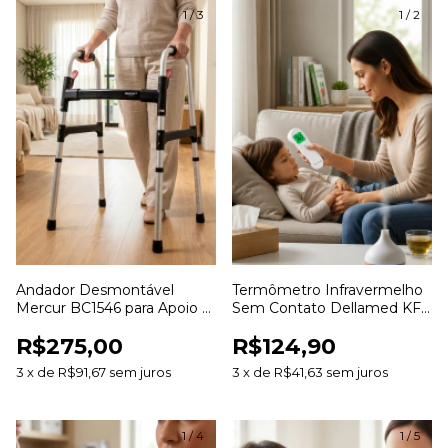
1
/
3
1
/
2
Andador Desmontável
Termômetro Infravermelho
Mercur BC1546 para Apoio e
Sem Contato Dellamed KF-
Mobilidade
HW-005 para Medição de
R$275,00
R$124,90
Temperatura
3
x
de
R$91,67
sem juros
3
x
de
R$41,63
sem juros
1
/
4
1
/
5