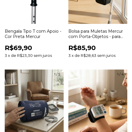
Bengala Tipo T com Apoio -
Bolsa para Muletas Mercur
Cor Preta Mercur
com Porta-Objetos - para
Muletas Canadense e Axilar
R$69,90
R$85,90
3
x
de
R$23,30
sem juros
3
x
de
R$28,63
sem juros
1
/
5
1
/
4