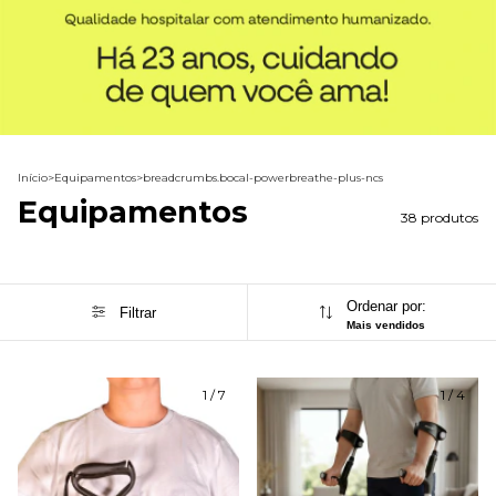
Início
>
Equipamentos
>
breadcrumbs.bocal-powerbreathe-plus-ncs
Equipamentos
38 produtos
Ordenar por:
Filtrar
Mais vendidos
1
/
7
1
/
4