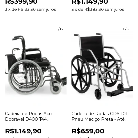
R$399,90
R$1.149,90
Assento 46cm
3
x
de
R$133,30
sem juros
3
x
de
R$383,30
sem juros
1
/
8
1
/
2
Cadeira de Rodas Aço
Cadeira de Rodas CDS 101
Dobrável D400 T44
Pneu Maciço Preta - Até
Dellamed - Até 120kg
95Kg Assento 40cm
R$1.149,90
R$659,00
Assento 44cm