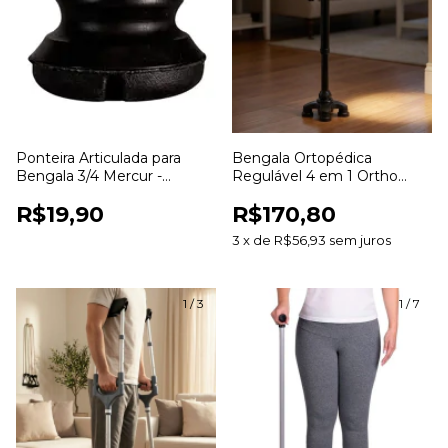
Ponteira Articulada para
Bengala Ortopédica
Bengala 3/4 Mercur -
Regulável 4 em 1 Ortho
BC1538-PR
Pauher - Ergonômica
R$19,90
R$170,80
3
x
de
R$56,93
sem juros
1
/
3
1
/
7