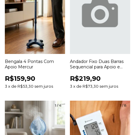
Bengala 4 Pontas Com
Andador Fixo Duas Barras
Apoio Mercur
Sequencial para Apoio e
Auxílio na Caminhada
R$159,90
R$219,90
3
x
de
R$53,30
sem juros
3
x
de
R$73,30
sem juros
1
/
4
1
/
8