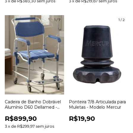
3
x
de
R$383,30
sem juros
3
x
de
R$219,67
sem juros
1
/
7
1
/
2
Cadeira de Banho Dobrável
Ponteira 7/8 Articulada para
Alumínio D60 Dellamed -
Muletas - Modelo Mercur
Até 150kg Assento 42cm
R$899,90
R$19,90
3
x
de
R$299,97
sem juros