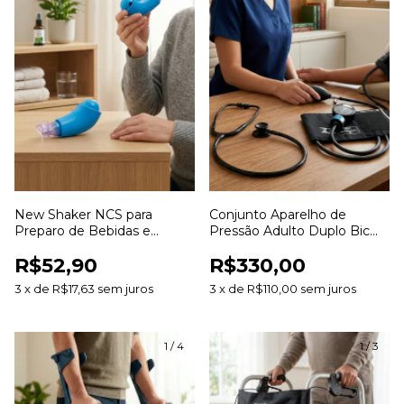
New Shaker NCS para
Conjunto Aparelho de
Preparo de Bebidas e
Pressão Adulto Duplo Bic
Suplementos
para Aferição da Pressão
R$52,90
R$330,00
Arterial
3
x
de
R$17,63
sem juros
3
x
de
R$110,00
sem juros
1
/
4
1
/
3