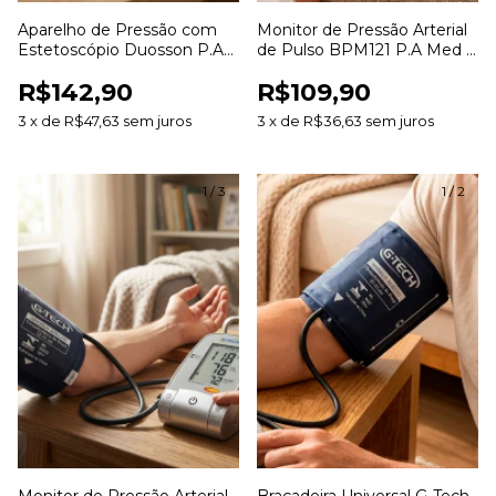
Aparelho de Pressão com
Monitor de Pressão Arterial
Estetoscópio Duosson P.A
de Pulso BPM121 P.A Med -
Med - Adulto
60 Memórias
R$142,90
R$109,90
3
x
de
R$47,63
sem juros
3
x
de
R$36,63
sem juros
1
/
3
1
/
2