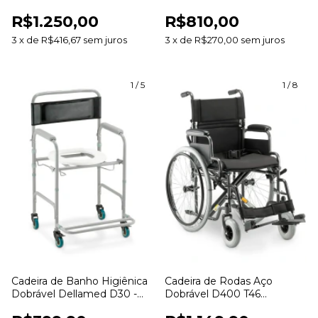
Dellamed - 120kg
Assento 40cm
R$1.250,00
R$810,00
3
x
de
R$416,67
sem juros
3
x
de
R$270,00
sem juros
1
/
5
1
/
8
Cadeira de Banho Higiênica
Cadeira de Rodas Aço
Dobrável Dellamed D30 -
Dobrável D400 T46
100kg
Dellamed - Até 120kg