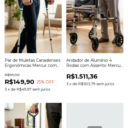
Par de Muletas Canadenses
Andador de Alumínio 4
Ergonômicas Mercur com
Rodas com Assento Mercur
Ponteira Articulada
para Mobilidade e Apoio
R$199,90
R$1.511,36
R$149,90
25
% OFF
3
x
de
R$503,79
sem juros
3
x
de
R$49,97
sem juros
1
/
4