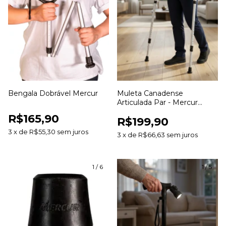
Bengala Dobrável Mercur
Muleta Canadense
Articulada Par - Mercur
BC1561
R$165,90
R$199,90
3
x
de
R$55,30
sem juros
3
x
de
R$66,63
sem juros
1
/
6
1
/
5