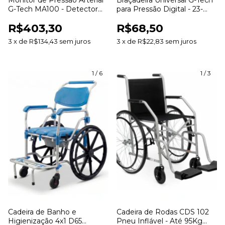
Monitor de Pressão Arterial
Braçadeira Universal G-Tech
G-Tech MA100 - Detector
para Pressão Digital - 23-
Arritmia
43cm
R$403,30
R$68,50
3
x
de
R$134,43
sem juros
3
x
de
R$22,83
sem juros
1
/
6
1
/
3
Cadeira de Banho e
Cadeira de Rodas CDS 102
Higienização 4x1 D65
Pneu Inflável - Até 95Kg