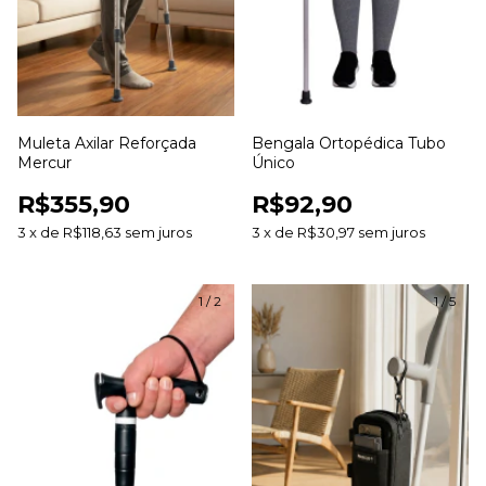
Muleta Axilar Reforçada
Bengala Ortopédica Tubo
Mercur
Único
R$355,90
R$92,90
3
x
de
R$118,63
sem juros
3
x
de
R$30,97
sem juros
1
/
2
1
/
5