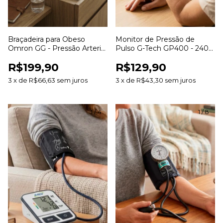
Braçadeira para Obeso
Monitor de Pressão de
Omron GG - Pressão Arterial
Pulso G-Tech GP400 - 240
42-50cm
Memórias 2 Usuários
R$199,90
R$129,90
3
x
de
R$66,63
sem juros
3
x
de
R$43,30
sem juros
1
/
4
1
/
8