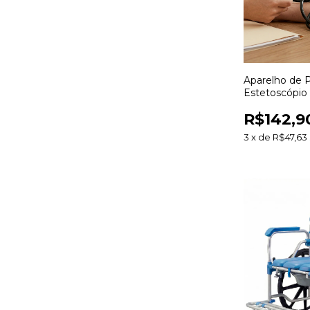
Aparelho de 
Estetoscópio
Med - Adulto
R$142,9
3
x
de
R$47,63