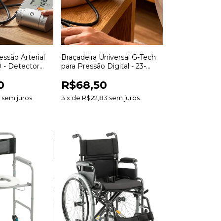
ssão Arterial
Braçadeira Universal G-Tech
 - Detector
para Pressão Digital - 23-
43cm
0
R$68,50
3
sem juros
3
x
de
R$22,83
sem juros