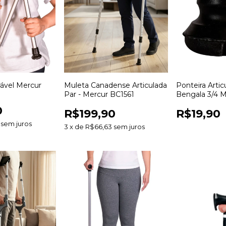
ável Mercur
Muleta Canadense Articulada
Ponteira Artic
Par - Mercur BC1561
Bengala 3/4 M
BC1538-PR
0
R$199,90
R$19,90
sem juros
3
x
de
R$66,63
sem juros