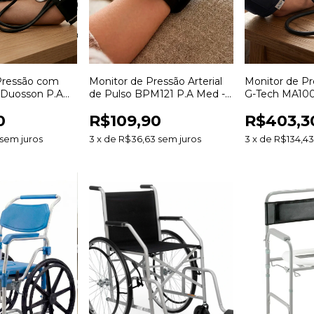
Pressão com
Monitor de Pressão Arterial
Monitor de Pre
 Duosson P.A
de Pulso BPM121 P.A Med -
G-Tech MA100
60 Memórias
Arritmia
0
R$109,90
R$403,3
sem juros
3
x
de
R$36,63
sem juros
3
x
de
R$134,4