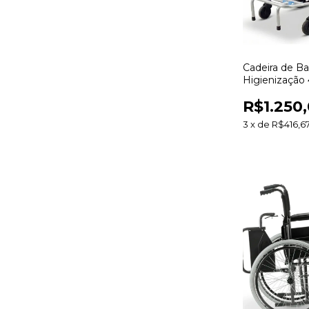
Cadeira de B
Higienização 
Dellamed - 1
R$1.250
3
x
de
R$416,6