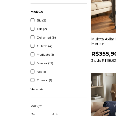
MARCA
Bic (2)
Cds (2)
Dellamed (8)
Muleta Axilar
Mercur
G-Tech (4)
R$355,9
Medicate (1)
3
x
de
R$118,6
Mercur (13)
Ncs (1)
Omron (1)
Ver mais
PREÇO
De
Até