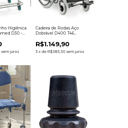
nho Higiênica
Cadeira de Rodas Aço
lamed D30 -
Dobrável D400 T46
Dellamed - Até 120kg
0
R$1.149,90
Assento 46cm
0
sem juros
3
x
de
R$383,30
sem juros