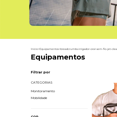
Início
>
Equipamentos
>
breadcrumbs.irrigador-oral-sem-fio-jet-cle
Equipamentos
Filtrar por
CATEGORIAS
Monitoramento
Mobilidade
COR