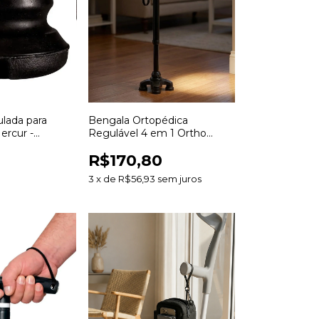
ulada para
Bengala Ortopédica
ercur -
Regulável 4 em 1 Ortho
Pauher - Ergonômica
R$170,80
3
x
de
R$56,93
sem juros