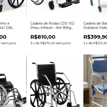
anho e
Cadeira de Rodas CDS 102
Cadeira de Ba
4x1 D65
Pneu Inflável - Até 95Kg
Dobrável Del
20kg
Assento 40cm
100kg
,00
R$810,00
R$399,9
7
sem juros
3
x
de
R$270,00
sem juros
3
x
de
R$133,3