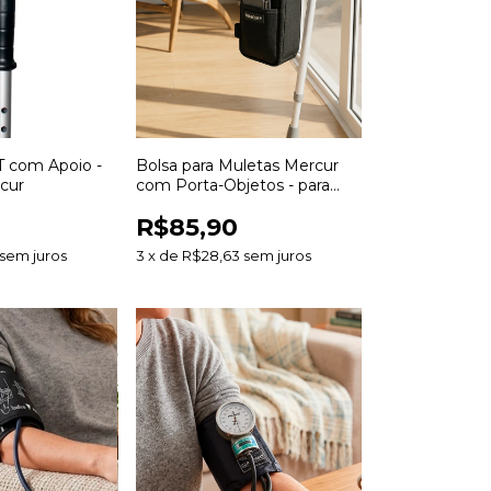
T com Apoio -
Bolsa para Muletas Mercur
cur
com Porta-Objetos - para
Muletas Canadense e Axilar
R$85,90
sem juros
3
x
de
R$28,63
sem juros