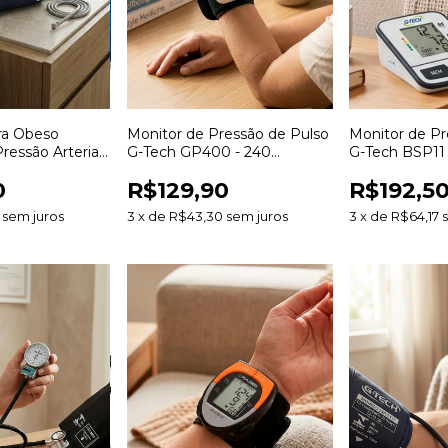
ara Obeso
Monitor de Pressão de Pulso
Monitor de Pre
essão Arterial
G-Tech GP400 - 240
G-Tech BSP11 
Memórias 2 Usuários
Memórias Arri
0
R$129,90
R$192,5
sem juros
3
x
de
R$43,30
sem juros
3
x
de
R$64,17