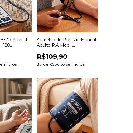
ssão Arterial
Aparelho de Pressão Manual
- 120
Adulto P.A Med -
tmia
Esfigmomanômetro
0
R$109,90
sem juros
3
x
de
R$36,63
sem juros