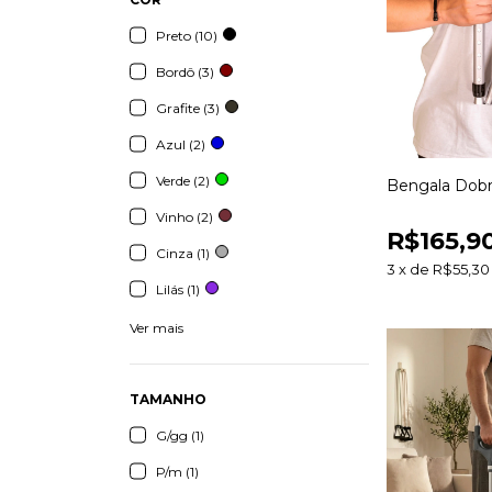
Preto (10)
Bordô (3)
Grafite (3)
Azul (2)
Verde (2)
Bengala Dobr
Vinho (2)
R$165,9
Cinza (1)
3
x
de
R$55,30
Lilás (1)
Ver mais
TAMANHO
G/gg (1)
P/m (1)