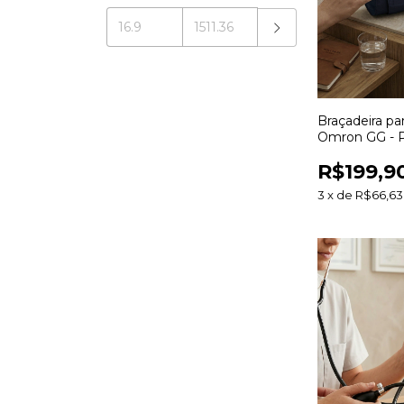
Braçadeira p
Omron GG - Pr
42-50cm
R$199,9
3
x
de
R$66,63