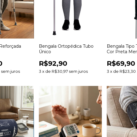
 Reforçada
Bengala Ortopédica Tubo
Bengala Tipo 
Único
Cor Preta Mer
0
R$92,90
R$69,90
3
sem juros
3
x
de
R$30,97
sem juros
3
x
de
R$23,30