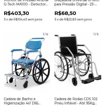
Monitor de Pressão Arterial
Braçadeira Universal G-Tech
G-Tech MA100 - Detector
para Pressão Digital - 23-
Arritmia
43cm
R$403,30
R$68,50
3
x
de
R$134,43
sem juros
3
x
de
R$22,83
sem juros
1
/
6
1
/
3
Cadeira de Banho e
Cadeira de Rodas CDS 102
Higienização 4x1 D65
Pneu Inflável - Até 95Kg