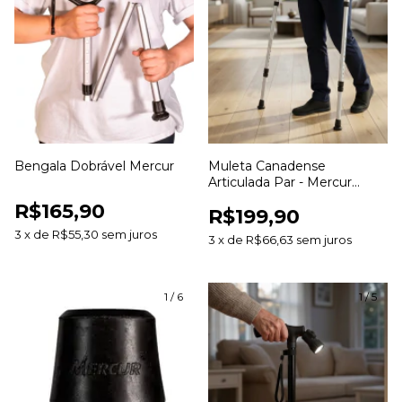
Bengala Dobrável Mercur
Muleta Canadense
Articulada Par - Mercur
BC1561
R$165,90
R$199,90
3
x
de
R$55,30
sem juros
3
x
de
R$66,63
sem juros
1
/
6
1
/
5