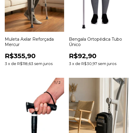
Muleta Axilar Reforçada
Bengala Ortopédica Tubo
Mercur
Único
R$355,90
R$92,90
3
x
de
R$118,63
sem juros
3
x
de
R$30,97
sem juros
1
/
2
1
/
5