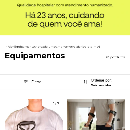
Início
>
Equipamentos
>
breadcrumbs.manometro-aferido-p-a-med
Equipamentos
38 produtos
Ordenar por:
Filtrar
Mais vendidos
1
/
7
1
/
4