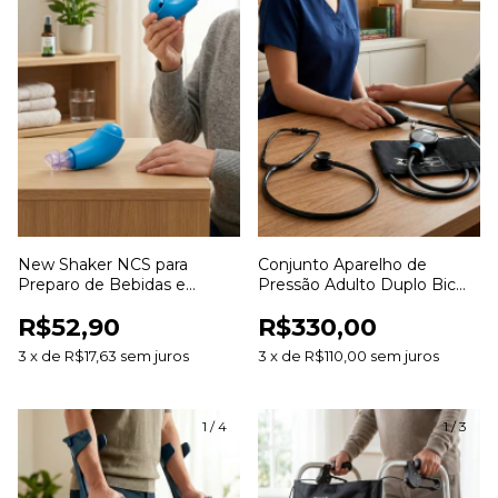
New Shaker NCS para
Conjunto Aparelho de
Preparo de Bebidas e
Pressão Adulto Duplo Bic
Suplementos
para Aferição da Pressão
R$52,90
R$330,00
Arterial
3
x
de
R$17,63
sem juros
3
x
de
R$110,00
sem juros
1
/
4
1
/
3