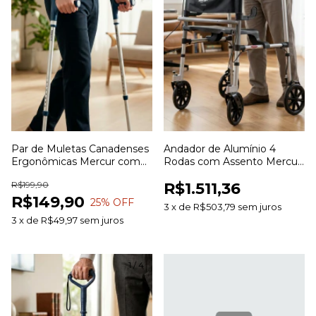
Par de Muletas Canadenses
Andador de Alumínio 4
Ergonômicas Mercur com
Rodas com Assento Mercur
Ponteira Articulada
para Mobilidade e Apoio
R$199,90
R$1.511,36
R$149,90
25
% OFF
3
x
de
R$503,79
sem juros
3
x
de
R$49,97
sem juros
1
/
4