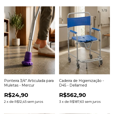
1
/
5
1
/
5
Ponteira 3/4" Articulada para
Cadeira de Higienização -
Muletas - Mercur
D45 - Dellamed
R$24,90
R$562,90
2
x
de
R$12,45
sem juros
3
x
de
R$187,63
sem juros