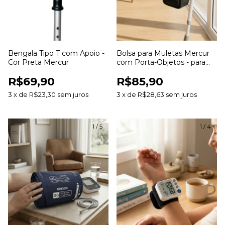
Bengala Tipo T com Apoio -
Bolsa para Muletas Mercur
Cor Preta Mercur
com Porta-Objetos - para
Muletas Canadense e Axilar
R$69,90
R$85,90
3
x
de
R$23,30
sem juros
3
x
de
R$28,63
sem juros
1
/
5
1
/
4