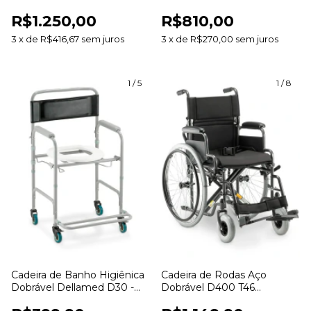
Dellamed - 120kg
Assento 40cm
R$1.250,00
R$810,00
3
x
de
R$416,67
sem juros
3
x
de
R$270,00
sem juros
1
/
5
1
/
8
Cadeira de Banho Higiênica
Cadeira de Rodas Aço
Dobrável Dellamed D30 -
Dobrável D400 T46
100kg
Dellamed - Até 120kg