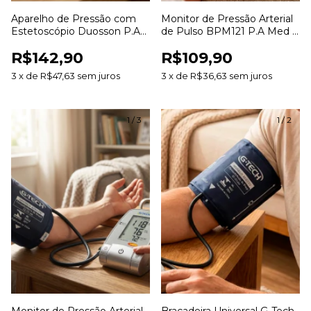
Aparelho de Pressão com
Monitor de Pressão Arterial
Estetoscópio Duosson P.A
de Pulso BPM121 P.A Med -
Med - Adulto
60 Memórias
R$142,90
R$109,90
3
x
de
R$47,63
sem juros
3
x
de
R$36,63
sem juros
1
/
3
1
/
2