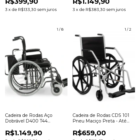
R$399,90
R$1.149,90
Assento 46cm
3
x
de
R$133,30
sem juros
3
x
de
R$383,30
sem juros
1
/
8
1
/
2
Cadeira de Rodas Aço
Cadeira de Rodas CDS 101
Dobrável D400 T44
Pneu Maciço Preta - Até
Dellamed - Até 120kg
95Kg Assento 40cm
R$1.149,90
R$659,00
Assento 44cm