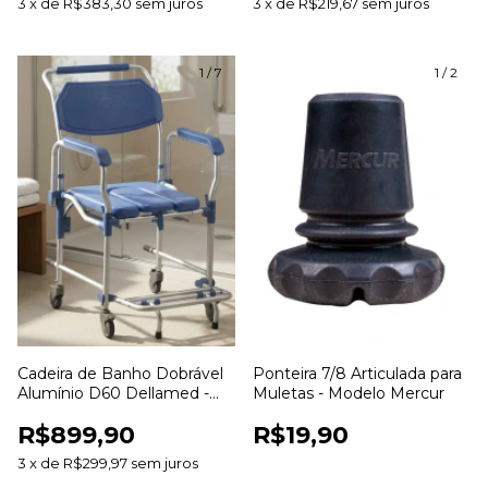
3
x
de
R$383,30
sem juros
3
x
de
R$219,67
sem juros
1
/
7
1
/
2
Cadeira de Banho Dobrável
Ponteira 7/8 Articulada para
Alumínio D60 Dellamed -
Muletas - Modelo Mercur
Até 150kg Assento 42cm
R$899,90
R$19,90
3
x
de
R$299,97
sem juros