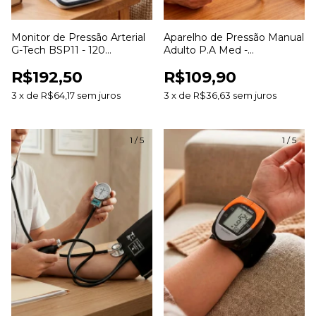
Monitor de Pressão Arterial
Aparelho de Pressão Manual
G-Tech BSP11 - 120
Adulto P.A Med -
Memórias Arritmia
Esfigmomanômetro
R$192,50
R$109,90
3
x
de
R$64,17
sem juros
3
x
de
R$36,63
sem juros
1
/
5
1
/
5