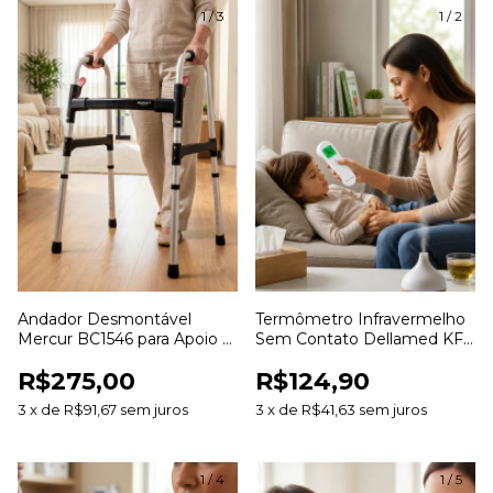
1
/
3
1
/
2
Andador Desmontável
Termômetro Infravermelho
Mercur BC1546 para Apoio e
Sem Contato Dellamed KF-
Mobilidade
HW-005 para Medição de
R$275,00
R$124,90
Temperatura
3
x
de
R$91,67
sem juros
3
x
de
R$41,63
sem juros
1
/
4
1
/
5