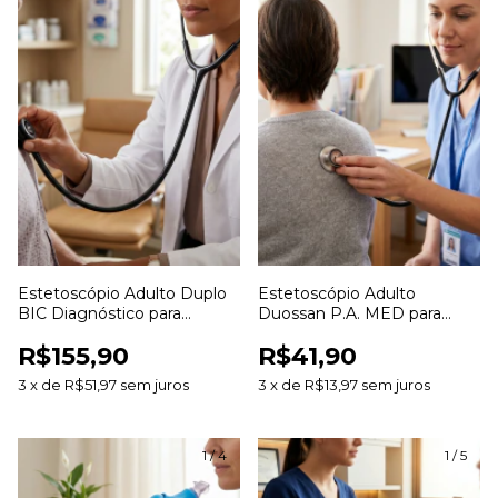
Estetoscópio Adulto Duplo
Estetoscópio Adulto
BIC Diagnóstico para
Duossan P.A. MED para
Ausculta Clínica
Ausculta Clínica
R$155,90
R$41,90
3
x
de
R$51,97
sem juros
3
x
de
R$13,97
sem juros
1
/
4
1
/
5