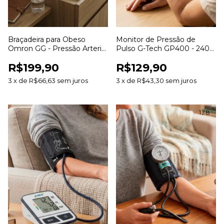
Braçadeira para Obeso
Monitor de Pressão de
Omron GG - Pressão Arterial
Pulso G-Tech GP400 - 240
42-50cm
Memórias 2 Usuários
R$199,90
R$129,90
3
x
de
R$66,63
sem juros
3
x
de
R$43,30
sem juros
1
/
4
1
/
8