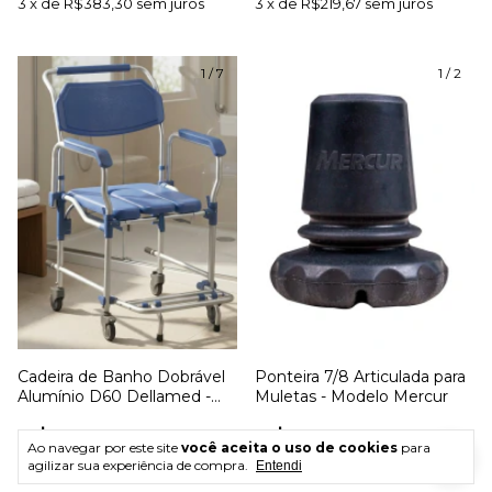
3
x
de
R$383,30
sem juros
3
x
de
R$219,67
sem juros
1
/
7
1
/
2
Cadeira de Banho Dobrável
Ponteira 7/8 Articulada para
Alumínio D60 Dellamed -
Muletas - Modelo Mercur
Até 150kg Assento 42cm
R$899,90
R$19,90
Ao navegar por este site
você aceita o uso de cookies
para
agilizar sua experiência de compra.
3
x
de
R$299,97
sem juros
Entendi