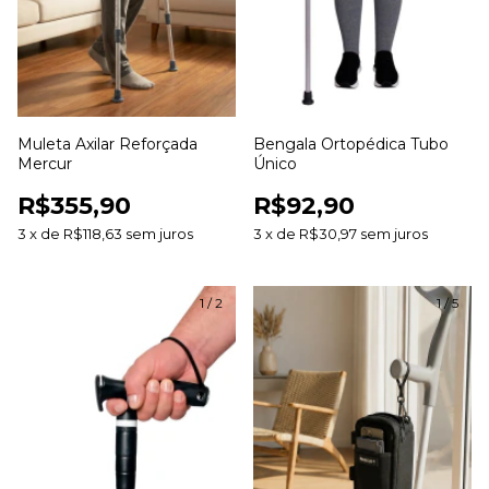
Muleta Axilar Reforçada
Bengala Ortopédica Tubo
Mercur
Único
R$355,90
R$92,90
3
x
de
R$118,63
sem juros
3
x
de
R$30,97
sem juros
1
/
2
1
/
5