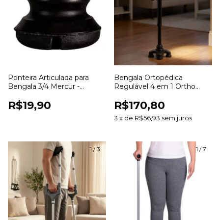
Ponteira Articulada para
Bengala Ortopédica
Bengala 3/4 Mercur -
Regulável 4 em 1 Ortho
BC1538-PR
Pauher - Ergonômica
R$19,90
R$170,80
3
x
de
R$56,93
sem juros
1
/
3
1
/
7