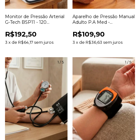
Monitor de Pressão Arterial
Aparelho de Pressão Manual
G-Tech BSP11 - 120
Adulto P.A Med -
Memórias Arritmia
Esfigmomanômetro
R$192,50
R$109,90
3
x
de
R$64,17
sem juros
3
x
de
R$36,63
sem juros
1
/
5
1
/
5