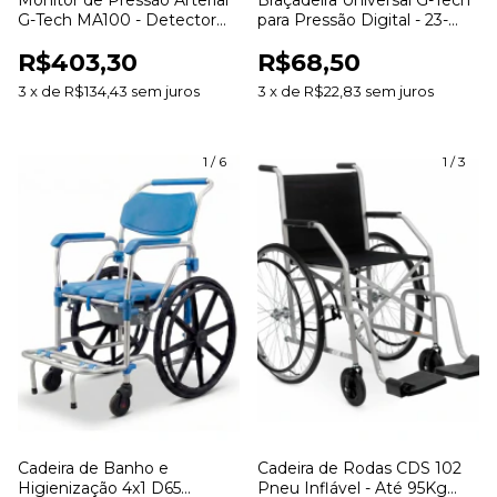
Monitor de Pressão Arterial
Braçadeira Universal G-Tech
G-Tech MA100 - Detector
para Pressão Digital - 23-
Arritmia
43cm
R$403,30
R$68,50
3
x
de
R$134,43
sem juros
3
x
de
R$22,83
sem juros
1
/
6
1
/
3
Cadeira de Banho e
Cadeira de Rodas CDS 102
Higienização 4x1 D65
Pneu Inflável - Até 95Kg