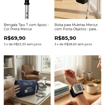
Bengala Tipo T com Apoio -
Bolsa para Muletas Mercur
Cor Preta Mercur
com Porta-Objetos - para
Muletas Canadense e Axilar
R$69,90
R$85,90
3
x
de
R$23,30
sem juros
3
x
de
R$28,63
sem juros
1
/
5
1
/
4