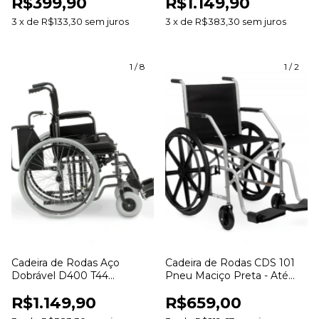
R$399,90
R$1.149,90
Assento 46cm
3
x
de
R$133,30
sem juros
3
x
de
R$383,30
sem juros
1
/
8
1
/
2
Cadeira de Rodas Aço
Cadeira de Rodas CDS 101
Dobrável D400 T44
Pneu Maciço Preta - Até
Dellamed - Até 120kg
95Kg Assento 40cm
R$1.149,90
R$659,00
Assento 44cm