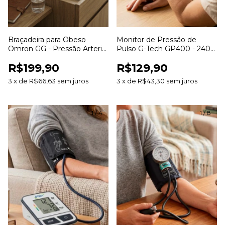
Braçadeira para Obeso
Monitor de Pressão de
Omron GG - Pressão Arterial
Pulso G-Tech GP400 - 240
42-50cm
Memórias 2 Usuários
R$199,90
R$129,90
3
x
de
R$66,63
sem juros
3
x
de
R$43,30
sem juros
1
/
4
1
/
8