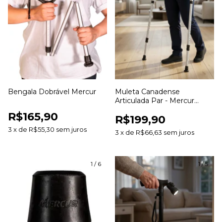
Bengala Dobrável Mercur
Muleta Canadense
Articulada Par - Mercur
BC1561
R$165,90
R$199,90
3
x
de
R$55,30
sem juros
3
x
de
R$66,63
sem juros
1
/
6
1
/
5