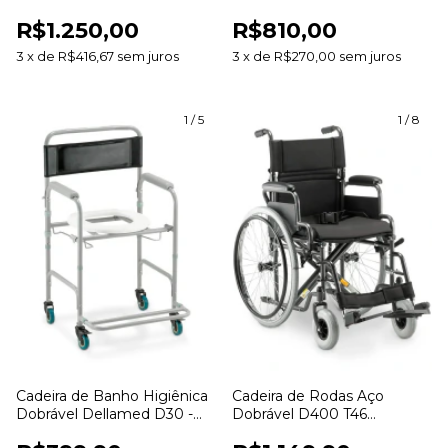
Dellamed - 120kg
Assento 40cm
R$1.250,00
R$810,00
3
x
de
R$416,67
sem juros
3
x
de
R$270,00
sem juros
1
/
5
1
/
8
Cadeira de Banho Higiênica
Cadeira de Rodas Aço
Dobrável Dellamed D30 -
Dobrável D400 T46
100kg
Dellamed - Até 120kg