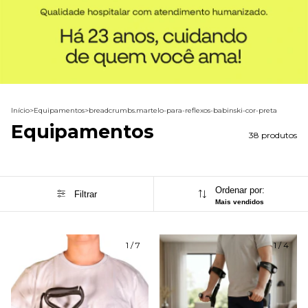
Início
>
Equipamentos
>
breadcrumbs.martelo-para-reflexos-babinski-cor-preta
Equipamentos
38 produtos
Ordenar por:
Filtrar
Mais vendidos
1
/
7
1
/
4