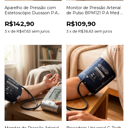
Aparelho de Pressão com
Monitor de Pressão Arterial
Estetoscópio Duosson P.A
de Pulso BPM121 P.A Med -
Med - Adulto
60 Memórias
R$142,90
R$109,90
3
x
de
R$47,63
sem juros
3
x
de
R$36,63
sem juros
1
/
3
1
/
2