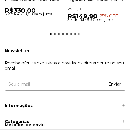
para Aferição da Pressão
Ponteira Articulada
R$330,00
R$199,90
Arterial
3
x
de
R$110,00
sem juros
R$149,90
25
% OFF
3
x
de
R$49,97
sem juros
Newsletter
Receba ofertas exclusivas e novidades diretamente no seu
email.
Informações
Categorias
Métodos de envio