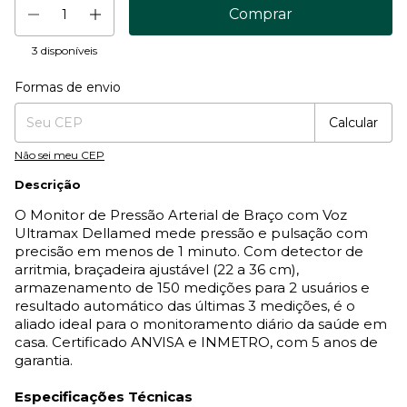
3
disponíveis
Formas de envio
Entregas para o CEP:
Mudar CEP
Calcular
Não sei meu CEP
Descrição
O Monitor de Pressão Arterial de Braço com Voz
Ultramax Dellamed mede pressão e pulsação com
precisão em menos de 1 minuto. Com detector de
arritmia, braçadeira ajustável (22 a 36 cm),
armazenamento de 150 medições para 2 usuários e
resultado automático das últimas 3 medições, é o
aliado ideal para o monitoramento diário da saúde em
casa. Certificado ANVISA e INMETRO, com 5 anos de
garantia.
Especificações Técnicas