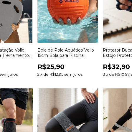
atação Vollo
Bola de Polo Aquático Vollo
Protetor Buca
ra Treinamento
15cm Bola para Piscina
Estojo Proteto
endizado e
Treinamento Jogos
Marciais Luta
R$25,90
R$32,90
nto da Técnica
Aquáticos e Lazer
Thai e Esport
sem juros
2
x
de
R$12,95
sem juros
3
x
de
R$10,97