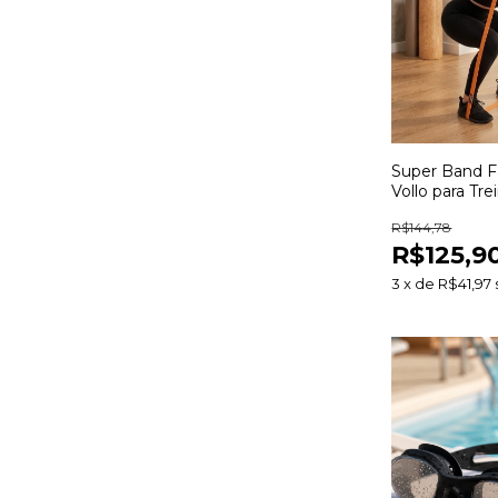
Super Band Fa
Vollo para Tr
Funcional Fo
R$144,78
Alongament
R$125,9
3
x
de
R$41,97