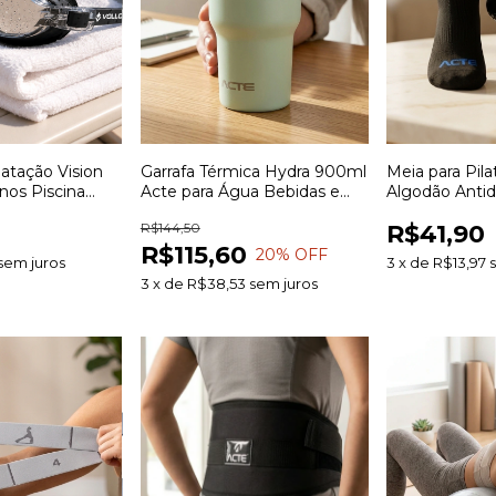
atação Vision
Garrafa Térmica Hydra 900ml
Meia para Pil
inos Piscina
Acte para Água Bebidas e
Algodão Antid
a e Lazer
Uso Diário
para Yoga Pila
R$144,50
R$41,90
R$115,60
20
% OFF
sem juros
3
x
de
R$13,97
3
x
de
R$38,53
sem juros