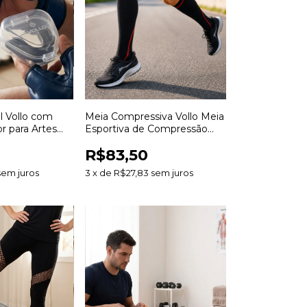
l Vollo com
Meia Compressiva Vollo Meia
r para Artes
Esportiva de Compressão
s Boxe Muay
para Corrida Ciclismo Treinos
R$83,50
es de Contato
e Recuperação Muscular
sem juros
3
x
de
R$27,83
sem juros