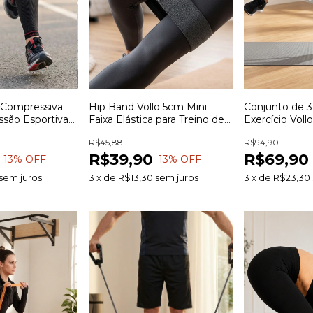
a Compressiva
Hip Band Vollo 5cm Mini
Conjunto de 3
ssão Esportiva
Faixa Elástica para Treino de
Exercício Vollo
iclismo Treinos
Glúteos Pernas Quadril e
Elásticas par
R$45,88
R$94,90
o Muscular
Exercícios Funcionais
Funcional Al
R$39,90
R$69,90
Pilates e Fisio
13
% OFF
13
% OFF
sem juros
3
x
de
R$13,30
sem juros
3
x
de
R$23,30