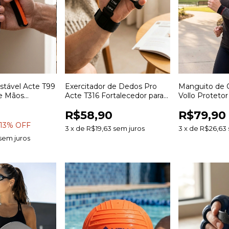
stável Acte T99
Exercitador de Dedos Pro
Manguito de
de Mãos
Acte T316 Fortalecedor para
Vollo Protetor
Punhos para
Dedos Mãos e Antebraço
Compressão Es
R$58,90
R$79,90
to Muscular
com Resistência
Corrida Ciclis
13
% OFF
3
x
de
R$19,63
sem juros
3
x
de
R$26,63
sem juros