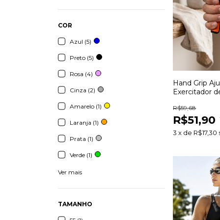
COR
Azul (5)
Preto (5)
Rosa (4)
Hand Grip Aju
Cinza (2)
Exercitador 
Antebraço e 
Amarelo (1)
R$59,68
Fortalecimen
R$51,90
Laranja (1)
3
x
de
R$17,30
Prata (1)
Verde (1)
Ver mais
TAMANHO