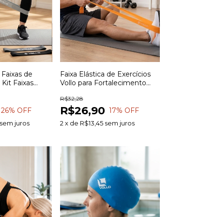
 Faixas de
Faixa Elástica de Exercícios
 Kit Faixas
Vollo para Fortalecimento
a Treinamento
Muscular Alongamento e
R$32,28
ongamento
Treinamento Funcional
R$26,90
terapia
26
% OFF
17
% OFF
sem juros
2
x
de
R$13,45
sem juros