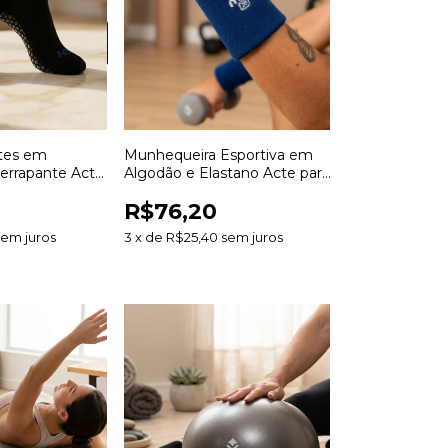
ates em
Munhequeira Esportiva em
errapante Acte
Algodão e Elastano Acte para
tes e Exercícios
Treinos Esportes e Academia
R$76,20
sem juros
3
x
de
R$25,40
sem juros