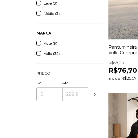
Leve (3)
Médio (3)
MARCA
Acte (9)
Panturrilheir
Vollo Compre
Vollo (32)
para Corrida C
R$88,20
e Recuperaçã
R$76,70
PREÇO
3
x
de
R$25,57
De
Até