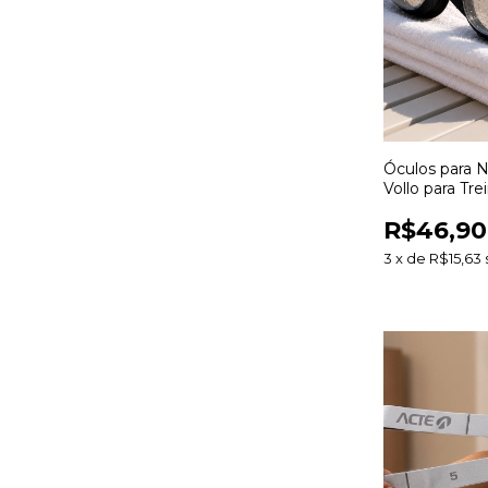
Óculos para N
Vollo para Tre
Hidroginástic
R$46,90
3
x
de
R$15,63