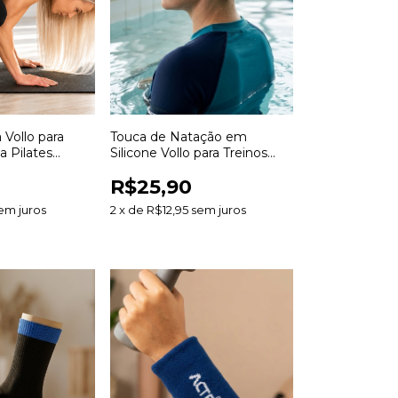
 Vollo para
Touca de Natação em
 Pilates
Silicone Vollo para Treinos
e Exercícios
Hidroginástica e Piscina
R$25,90
em juros
2
x
de
R$12,95
sem juros