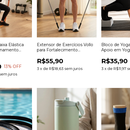
ixa Elástica
Extensor de Exercícios Vollo
Bloco de Yoga
einamento
para Fortalecimento
Apoio em Yoga
rtalecimento e
Muscular Treinamento
Alongamentos 
R$55,90
R$35,90
o
Funcional e Alongamento
0
13
% OFF
3
x
de
R$18,63
sem juros
3
x
de
R$11,97
s
sem juros