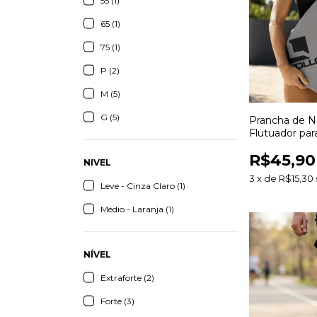
55 (1)
65 (1)
75 (1)
P (2)
M (5)
G (5)
Prancha de N
Flutuador pa
Aquático Apr
R$45,90
Aperfeiçoame
NIVEL
3
x
de
R$15,30
Leve - Cinza Claro (1)
Médio - Laranja (1)
NÍVEL
Extraforte (2)
Forte (3)