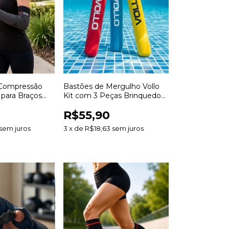
 Compressão
Bastões de Mergulho Vollo
 para Braços
Kit com 3 Peças Brinquedo
portiva para
para Piscina Treinamento de
R$55,90
mo e Treinos
Natação e Mergulho
sem juros
3
x
de
R$18,63
sem juros