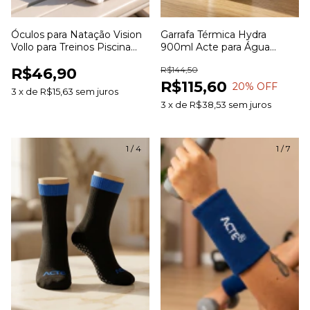
Óculos para Natação Vision
Garrafa Térmica Hydra
Vollo para Treinos Piscina
900ml Acte para Água
Hidroginástica e Lazer
Bebidas e Uso Diário
R$46,90
R$144,50
R$115,60
20
% OFF
3
x
de
R$15,63
sem juros
3
x
de
R$38,53
sem juros
1
/
4
1
/
7