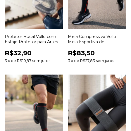
Protetor Bucal Vollo com
Meia Compressiva Vollo
Estojo Protetor para Artes
Meia Esportiva de
Marciais Lutas Boxe Muay
Compressão para Corrida
R$32,90
R$83,50
Thai e Esportes de Contato
Ciclismo Treinos e
Recuperação Muscular
3
x
de
R$10,97
sem juros
3
x
de
R$27,83
sem juros
1
/
4
1
/
4