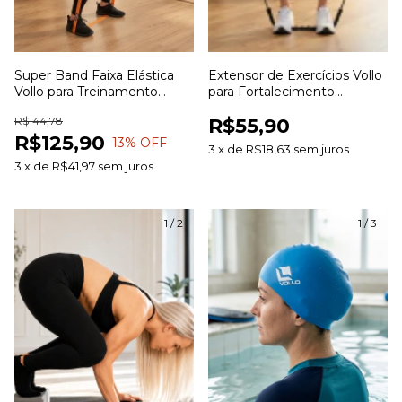
Super Band Faixa Elástica
Extensor de Exercícios Vollo
Vollo para Treinamento
para Fortalecimento
Funcional Fortalecimento e
Muscular Treinamento
R$144,78
R$55,90
Alongamento
Funcional e Alongamento
R$125,90
13
% OFF
3
x
de
R$18,63
sem juros
3
x
de
R$41,97
sem juros
1
/
2
1
/
3