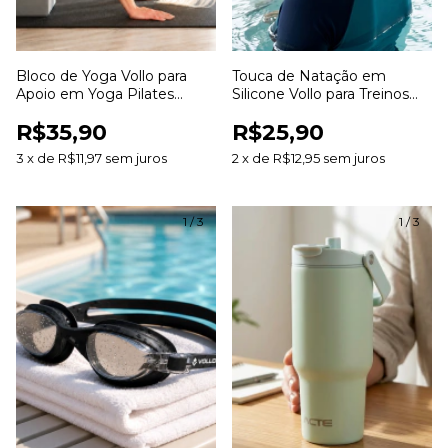
Bloco de Yoga Vollo para
Touca de Natação em
Apoio em Yoga Pilates
Silicone Vollo para Treinos
Alongamentos e Exercícios
Hidroginástica e Piscina
R$35,90
R$25,90
3
x
de
R$11,97
sem juros
2
x
de
R$12,95
sem juros
1
/
3
1
/
3