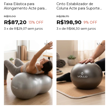
Faixa Elástica para
Cinto Estabilizador de
Alongamento Acte para
Coluna Acte para Suporte
Flexibilidade Mobilidade e
Lombar e Estabilização da
R$99,90
R$218,79
Exercícios
Coluna
R$87,20
R$198,90
13
% OFF
9
% OFF
3
x
de
R$29,07
sem juros
3
x
de
R$66,30
sem juros
1
/
3
1
/
4