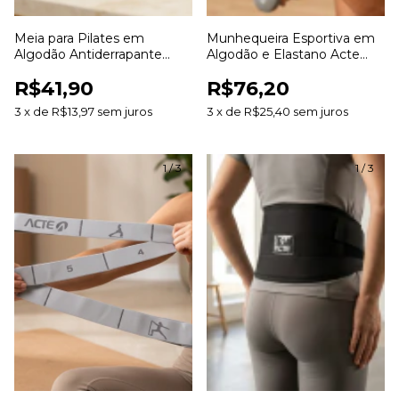
Meia para Pilates em
Munhequeira Esportiva em
Algodão Antiderrapante
Algodão e Elastano Acte
Acte para Yoga Pilates e
para Treinos Esportes e
R$41,90
R$76,20
Exercícios
Academia
3
x
de
R$13,97
sem juros
3
x
de
R$25,40
sem juros
1
/
3
1
/
3