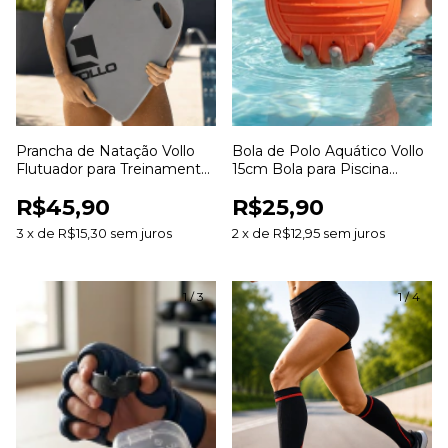
Prancha de Natação Vollo
Bola de Polo Aquático Vollo
Flutuador para Treinamento
15cm Bola para Piscina
Aquático Aprendizado e
Treinamento Jogos
R$45,90
R$25,90
Aperfeiçoamento da Técnica
Aquáticos e Lazer
3
x
de
R$15,30
sem juros
2
x
de
R$12,95
sem juros
1
/
3
1
/
4