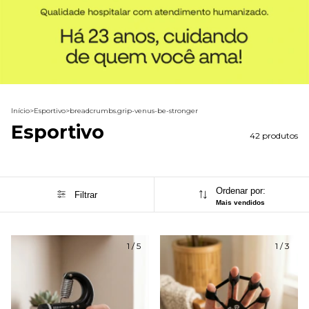
Início
>
Esportivo
>
breadcrumbs.grip-venus-be-stronger
Esportivo
42 produtos
Ordenar por:
Filtrar
Mais vendidos
1
/
5
1
/
3