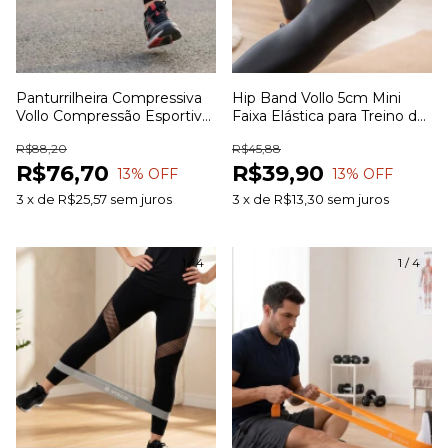
Panturrilheira Compressiva
Hip Band Vollo 5cm Mini
Vollo Compressão Esportiva
Faixa Elástica para Treino de
para Corrida Ciclismo Treinos
Glúteos Pernas Quadril e
R$88,20
R$45,88
e Recuperação Muscular
Exercícios Funcionais
R$76,70
R$39,90
13
% OFF
13
% OFF
3
x
de
R$25,57
sem juros
3
x
de
R$13,30
sem juros
1
/
4
1
/
4