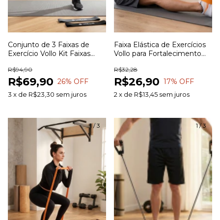
Conjunto de 3 Faixas de
Faixa Elástica de Exercícios
Exercício Vollo Kit Faixas
Vollo para Fortalecimento
Elásticas para Treinamento
Muscular Alongamento e
R$94,90
R$32,28
Funcional Alongamento
Treinamento Funcional
R$69,90
R$26,90
Pilates e Fisioterapia
26
% OFF
17
% OFF
3
x
de
R$23,30
sem juros
2
x
de
R$13,45
sem juros
1
/
3
1
/
3