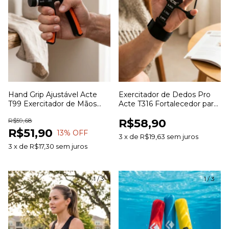
Hand Grip Ajustável Acte
Exercitador de Dedos Pro
T99 Exercitador de Mãos
Acte T316 Fortalecedor para
Antebraço e Punhos para
Dedos Mãos e Antebraço
R$59,68
R$58,90
Fortalecimento Muscular
com Resistência
R$51,90
13
% OFF
3
x
de
R$19,63
sem juros
3
x
de
R$17,30
sem juros
1
/
3
1
/
3