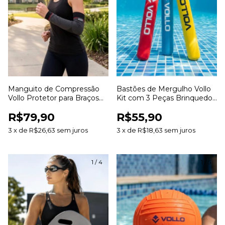
Manguito de Compressão
Bastões de Mergulho Vollo
Vollo Protetor para Braços
Kit com 3 Peças Brinquedo
Compressão Esportiva para
para Piscina Treinamento de
R$79,90
R$55,90
Corrida Ciclismo e Treinos
Natação e Mergulho
3
x
de
R$26,63
sem juros
3
x
de
R$18,63
sem juros
1
/
4
1
/
5