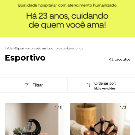
Início
>
Esportivo
>
breadcrumbs.grip-zeus-be-stronger
Esportivo
42 produtos
Ordenar por:
Filtrar
Mais vendidos
1
/
5
1
/
3