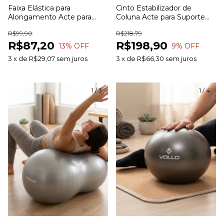
Faixa Elástica para
Cinto Estabilizador de
Alongamento Acte para
Coluna Acte para Suporte
Flexibilidade Mobilidade e
Lombar e Estabilização da
R$99,90
R$218,79
Exercícios
Coluna
R$87,20
R$198,90
13
% OFF
9
% OFF
3
x
de
R$29,07
sem juros
3
x
de
R$66,30
sem juros
1
/
3
1
/
4