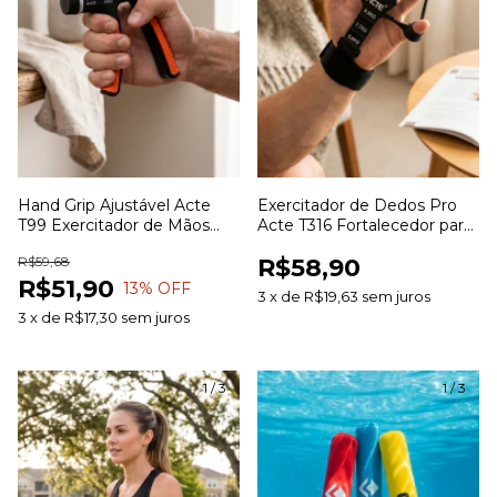
Hand Grip Ajustável Acte
Exercitador de Dedos Pro
T99 Exercitador de Mãos
Acte T316 Fortalecedor para
Antebraço e Punhos para
Dedos Mãos e Antebraço
R$59,68
R$58,90
Fortalecimento Muscular
com Resistência
R$51,90
13
% OFF
3
x
de
R$19,63
sem juros
3
x
de
R$17,30
sem juros
1
/
3
1
/
3