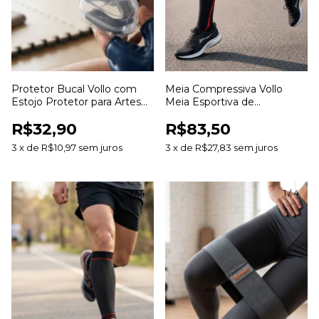
Protetor Bucal Vollo com
Meia Compressiva Vollo
Estojo Protetor para Artes
Meia Esportiva de
Marciais Lutas Boxe Muay
Compressão para Corrida
R$32,90
R$83,50
Thai e Esportes de Contato
Ciclismo Treinos e
Recuperação Muscular
3
x
de
R$10,97
sem juros
3
x
de
R$27,83
sem juros
1
/
4
1
/
4