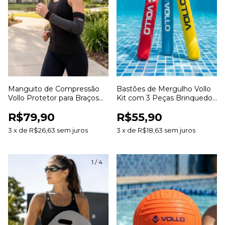
Manguito de Compressão
Bastões de Mergulho Vollo
Vollo Protetor para Braços
Kit com 3 Peças Brinquedo
Compressão Esportiva para
para Piscina Treinamento de
R$79,90
R$55,90
Corrida Ciclismo e Treinos
Natação e Mergulho
3
x
de
R$26,63
sem juros
3
x
de
R$18,63
sem juros
1
/
4
1
/
5