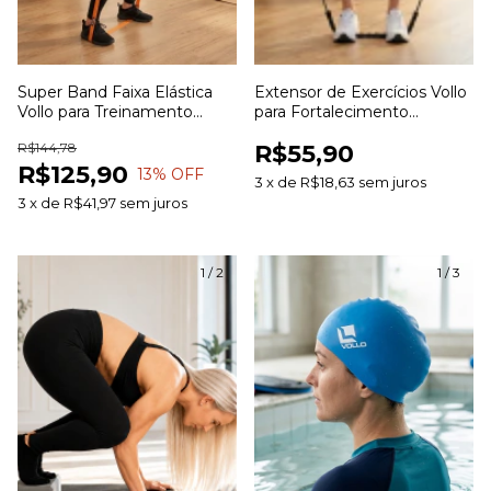
Super Band Faixa Elástica
Extensor de Exercícios Vollo
Vollo para Treinamento
para Fortalecimento
Funcional Fortalecimento e
Muscular Treinamento
R$144,78
R$55,90
Alongamento
Funcional e Alongamento
R$125,90
13
% OFF
3
x
de
R$18,63
sem juros
3
x
de
R$41,97
sem juros
1
/
2
1
/
3