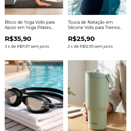
Bloco de Yoga Vollo para
Touca de Natação em
Apoio em Yoga Pilates
Silicone Vollo para Treinos
Alongamentos e Exercícios
Hidroginástica e Piscina
R$35,90
R$25,90
3
x
de
R$11,97
sem juros
2
x
de
R$12,95
sem juros
1
/
3
1
/
3