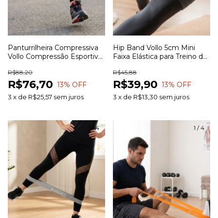
Panturrilheira Compressiva
Hip Band Vollo 5cm Mini
Vollo Compressão Esportiva
Faixa Elástica para Treino de
para Corrida Ciclismo Treinos
Glúteos Pernas Quadril e
R$88,20
R$45,88
e Recuperação Muscular
Exercícios Funcionais
R$76,70
R$39,90
13
% OFF
13
% OFF
3
x
de
R$25,57
sem juros
3
x
de
R$13,30
sem juros
1
/
4
1
/
4