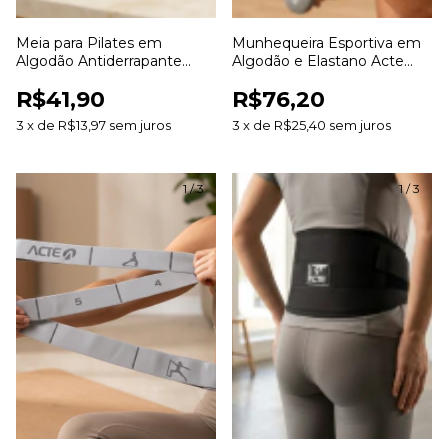
Meia para Pilates em
Munhequeira Esportiva em
Algodão Antiderrapante
Algodão e Elastano Acte
Acte para Yoga Pilates e
para Treinos Esportes e
R$41,90
R$76,20
Exercícios
Academia
3
x
de
R$13,97
sem juros
3
x
de
R$25,40
sem juros
1
/
3
1
/
3