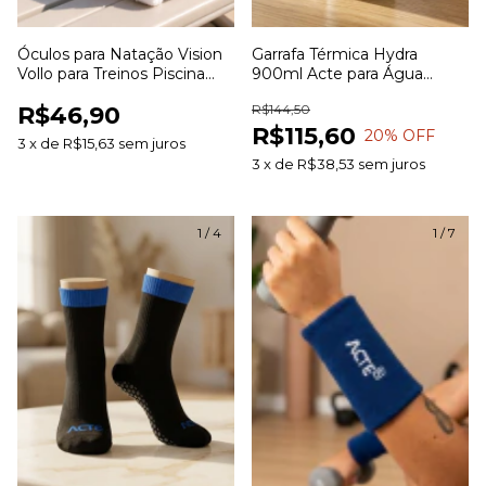
Óculos para Natação Vision
Garrafa Térmica Hydra
Vollo para Treinos Piscina
900ml Acte para Água
Hidroginástica e Lazer
Bebidas e Uso Diário
R$46,90
R$144,50
R$115,60
20
% OFF
3
x
de
R$15,63
sem juros
3
x
de
R$38,53
sem juros
1
/
4
1
/
7