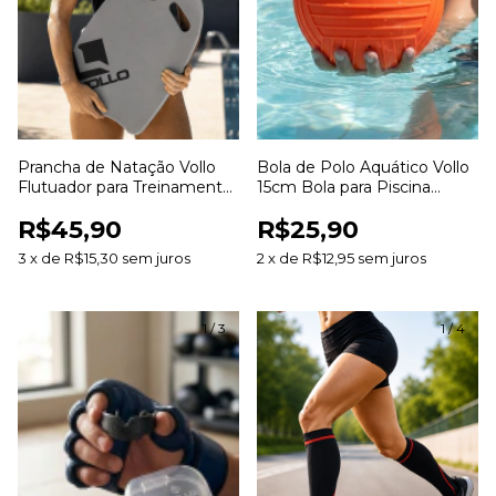
Prancha de Natação Vollo
Bola de Polo Aquático Vollo
Flutuador para Treinamento
15cm Bola para Piscina
Aquático Aprendizado e
Treinamento Jogos
R$45,90
R$25,90
Aperfeiçoamento da Técnica
Aquáticos e Lazer
3
x
de
R$15,30
sem juros
2
x
de
R$12,95
sem juros
1
/
3
1
/
4