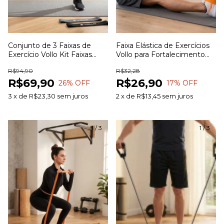
Conjunto de 3 Faixas de
Faixa Elástica de Exercícios
Exercício Vollo Kit Faixas
Vollo para Fortalecimento
Elásticas para Treinamento
Muscular Alongamento e
R$94,90
R$32,28
Funcional Alongamento
Treinamento Funcional
R$69,90
R$26,90
Pilates e Fisioterapia
26
% OFF
17
% OFF
3
x
de
R$23,30
sem juros
2
x
de
R$13,45
sem juros
1
/
3
1
/
3