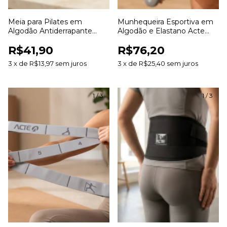
Meia para Pilates em
Munhequeira Esportiva em
Algodão Antiderrapante
Algodão e Elastano Acte
Acte para Yoga Pilates e
para Treinos Esportes e
R$41,90
R$76,20
Exercícios
Academia
3
x
de
R$13,97
sem juros
3
x
de
R$25,40
sem juros
1
/
3
1
/
3