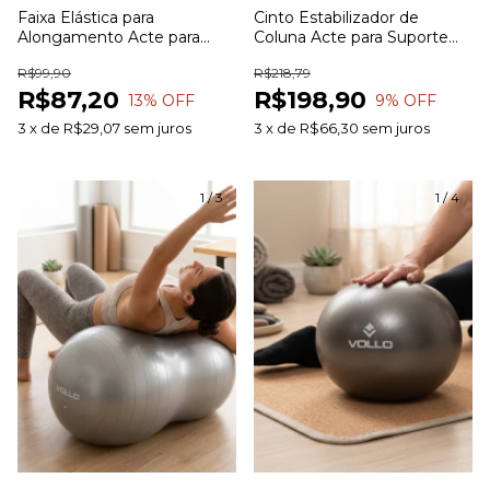
Faixa Elástica para
Cinto Estabilizador de
Alongamento Acte para
Coluna Acte para Suporte
Flexibilidade Mobilidade e
Lombar e Estabilização da
R$99,90
R$218,79
Exercícios
Coluna
R$87,20
R$198,90
13
% OFF
9
% OFF
3
x
de
R$29,07
sem juros
3
x
de
R$66,30
sem juros
1
/
3
1
/
4