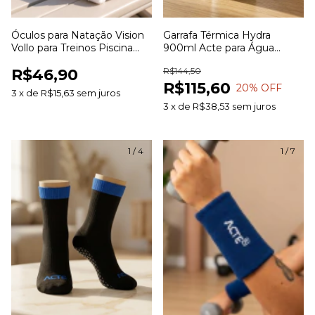
Óculos para Natação Vision
Garrafa Térmica Hydra
Vollo para Treinos Piscina
900ml Acte para Água
Hidroginástica e Lazer
Bebidas e Uso Diário
R$46,90
R$144,50
R$115,60
20
% OFF
3
x
de
R$15,63
sem juros
3
x
de
R$38,53
sem juros
1
/
4
1
/
7