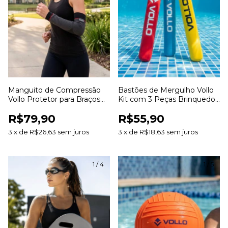
Manguito de Compressão
Bastões de Mergulho Vollo
Vollo Protetor para Braços
Kit com 3 Peças Brinquedo
Compressão Esportiva para
para Piscina Treinamento de
R$79,90
R$55,90
Corrida Ciclismo e Treinos
Natação e Mergulho
3
x
de
R$26,63
sem juros
3
x
de
R$18,63
sem juros
1
/
4
1
/
5