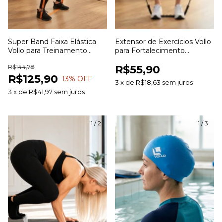
Super Band Faixa Elástica
Extensor de Exercícios Vollo
Vollo para Treinamento
para Fortalecimento
Funcional Fortalecimento e
Muscular Treinamento
R$144,78
R$55,90
Alongamento
Funcional e Alongamento
R$125,90
13
% OFF
3
x
de
R$18,63
sem juros
3
x
de
R$41,97
sem juros
1
/
2
1
/
3