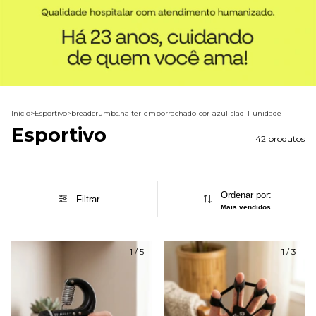
Início
>
Esportivo
>
breadcrumbs.halter-emborrachado-cor-azul-slad-1-unidade
Esportivo
42 produtos
Ordenar por:
Filtrar
Mais vendidos
1
/
5
1
/
3