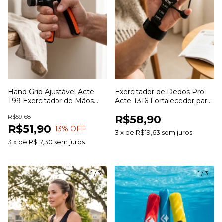
Hand Grip Ajustável Acte
Exercitador de Dedos Pro
T99 Exercitador de Mãos
Acte T316 Fortalecedor para
Antebraço e Punhos para
Dedos Mãos e Antebraço
R$59,68
R$58,90
Fortalecimento Muscular
com Resistência
R$51,90
13
% OFF
3
x
de
R$19,63
sem juros
3
x
de
R$17,30
sem juros
1
/
3
1
/
3