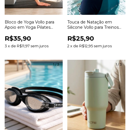
Bloco de Yoga Vollo para
Touca de Natação em
Apoio em Yoga Pilates
Silicone Vollo para Treinos
Alongamentos e Exercícios
Hidroginástica e Piscina
R$35,90
R$25,90
3
x
de
R$11,97
sem juros
2
x
de
R$12,95
sem juros
1
/
3
1
/
3