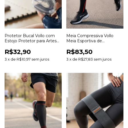
Protetor Bucal Vollo com
Meia Compressiva Vollo
Estojo Protetor para Artes
Meia Esportiva de
Marciais Lutas Boxe Muay
Compressão para Corrida
R$32,90
R$83,50
Thai e Esportes de Contato
Ciclismo Treinos e
Recuperação Muscular
3
x
de
R$10,97
sem juros
3
x
de
R$27,83
sem juros
1
/
4
1
/
4