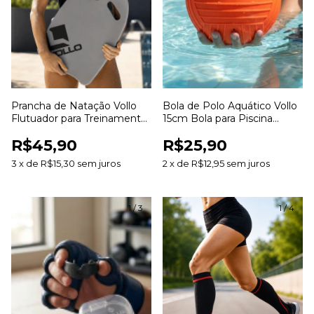
Prancha de Natação Vollo
Bola de Polo Aquático Vollo
Flutuador para Treinamento
15cm Bola para Piscina
Aquático Aprendizado e
Treinamento Jogos
R$45,90
R$25,90
Aperfeiçoamento da Técnica
Aquáticos e Lazer
3
x
de
R$15,30
sem juros
2
x
de
R$12,95
sem juros
1
/
3
1
/
4