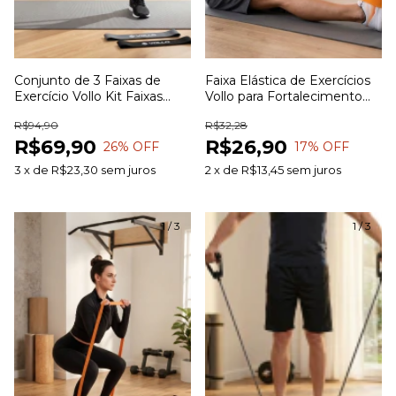
Conjunto de 3 Faixas de
Faixa Elástica de Exercícios
Exercício Vollo Kit Faixas
Vollo para Fortalecimento
Elásticas para Treinamento
Muscular Alongamento e
R$94,90
R$32,28
Funcional Alongamento
Treinamento Funcional
R$69,90
R$26,90
Pilates e Fisioterapia
26
% OFF
17
% OFF
3
x
de
R$23,30
sem juros
2
x
de
R$13,45
sem juros
1
/
3
1
/
3