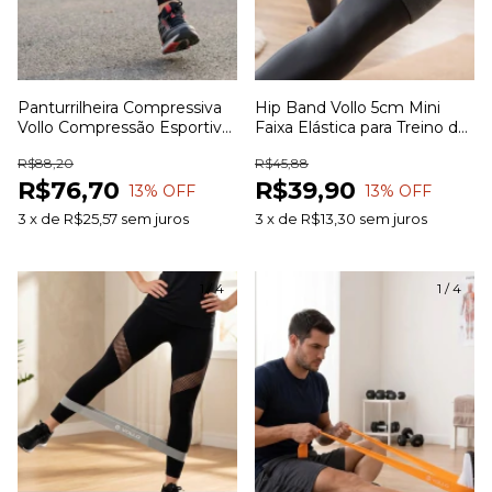
Panturrilheira Compressiva
Hip Band Vollo 5cm Mini
Vollo Compressão Esportiva
Faixa Elástica para Treino de
para Corrida Ciclismo Treinos
Glúteos Pernas Quadril e
R$88,20
R$45,88
e Recuperação Muscular
Exercícios Funcionais
R$76,70
R$39,90
13
% OFF
13
% OFF
3
x
de
R$25,57
sem juros
3
x
de
R$13,30
sem juros
1
/
4
1
/
4