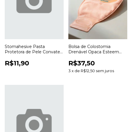
Stomahesive Pasta
Bolsa de Colostomia
Protetora de Pele Convatec
Drenável Opaca Esteem
56,7g para Colostomia e
Anti Odor 20 a 70mm para
R$11,90
R$37,50
Estomias
Estomias
3
x
de
R$12,50
sem juros