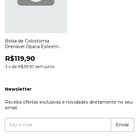
Bolsa de Colostomia
Drenável Opaca Esteem
Anti Odor 20 a 70mm para
R$119,90
Estomias
3
x
de
R$39,97
sem juros
Newsletter
Receba ofertas exclusivas e novidades diretamente no seu
email.