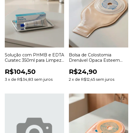
Solução com PHMB e EDTA
Bolsa de Colostomia
Curatec 350ml para Limpeza
Drenável Opaca Esteem
e Irrigação de Feridas
Anti Odor 20 a 70mm para
R$104,50
R$24,90
Estomias
3
x
de
R$34,83
sem juros
2
x
de
R$12,45
sem juros
1
/
2