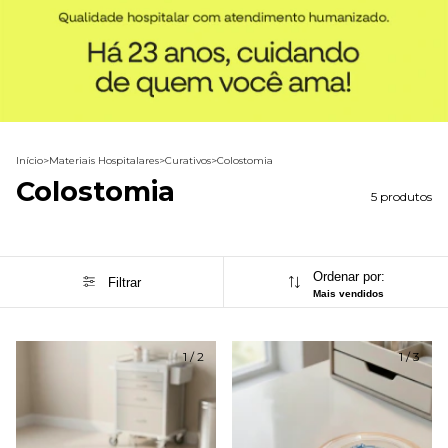
Início
>
Materiais Hospitalares
>
Curativos
>
Colostomia
Colostomia
5 produtos
Ordenar por:
Filtrar
Mais vendidos
1
/
2
1
/
3