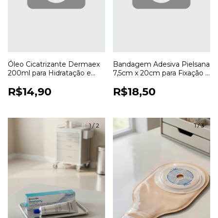
Óleo Cicatrizante Dermaex
Bandagem Adesiva Pielsana
200ml para Hidratação e
7,5cm x 20cm para Fixação e
Cuidados com a Pele
Cobertura de Curativos
R$14,90
R$18,50
1
/
2
1
/
3