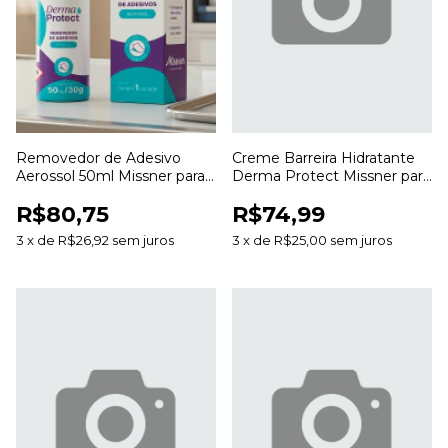
Removedor de Adesivo
Creme Barreira Hidratante
Aerossol 50ml Missner para
Derma Protect Missner para
Remoção de Curativos e
Proteção e Hidratação da
R$80,75
R$74,99
Resíduos
Pele
3
x
de
R$26,92
sem juros
3
x
de
R$25,00
sem juros