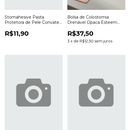
Stomahesive Pasta
Bolsa de Colostomia
Protetora de Pele Convatec
Drenável Opaca Esteem
56,7g para Colostomia e
Anti Odor 20 a 70mm para
R$11,90
R$37,50
Estomias
Estomias
3
x
de
R$12,50
sem juros