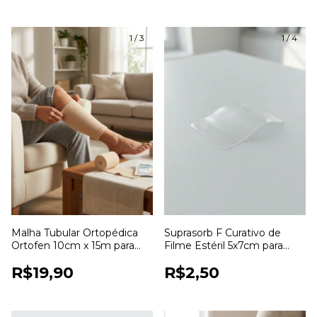
1
/
3
1
/
4
Malha Tubular Ortopédica
Suprasorb F Curativo de
Ortofen 10cm x 15m para
Filme Estéril 5x7cm para
Proteção e Fixação de
Proteção de Feridas
R$19,90
R$2,50
Curativos