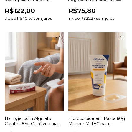
Hidratação de Feridas
Desbridamento e
R$122,00
R$75,80
Cicatrização de Feridas
3
x
de
R$40,67
sem juros
3
x
de
R$25,27
sem juros
1
/
3
1
/
3
Hidrogel com Alginato
Hidrocoloide em Pasta 60g
Curatec 85g Curativo para
Missner M-TEC para
Hidratação e
Estomias e Tratamento de