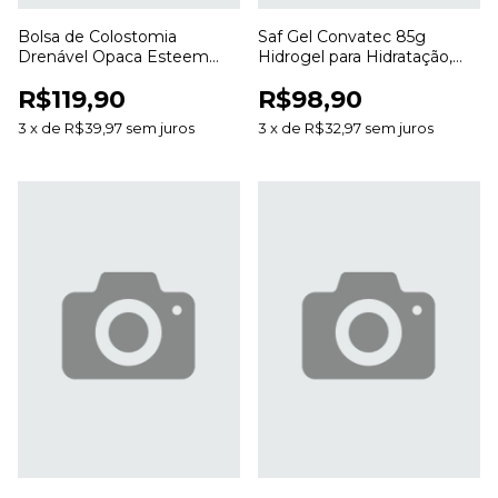
Bolsa de Colostomia
Saf Gel Convatec 85g
Drenável Opaca Esteem
Hidrogel para Hidratação,
Anti Odor 20 a 70mm para
Desbridamento e Cuidado
R$119,90
R$98,90
Estomias
de Feridas
3
x
de
R$39,97
sem juros
3
x
de
R$32,97
sem juros