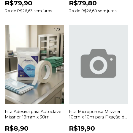
R$79,90
R$79,80
Desbridamento de Feridas
Feridas
3
x
de
R$26,63
sem juros
3
x
de
R$26,60
sem juros
1
/
3
Fita Adesiva para Autoclave
Fita Microporosa Missner
Missner 19mm x 30m
10cm x 10m para Fixação de
Indicadora de Esterilização
Curativos
R$8,90
R$19,90