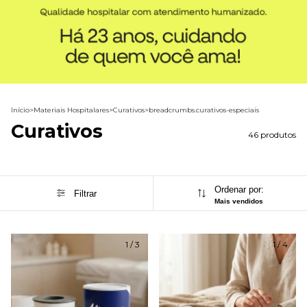
Início
>
Materiais Hospitalares
>
Curativos
>
breadcrumbs.curativos-especiais
Curativos
46 produtos
Ordenar por:
Filtrar
Mais vendidos
1
/
3
1
/
4