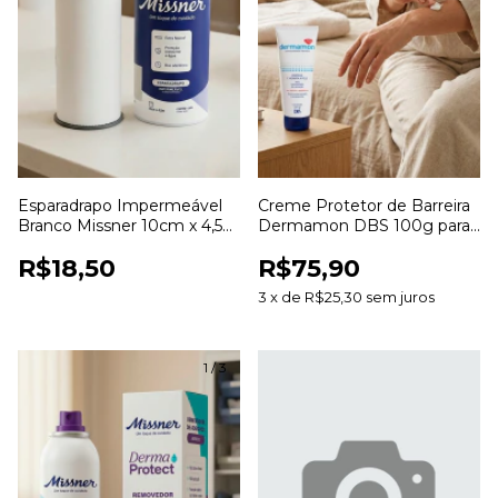
Esparadrapo Impermeável
Creme Protetor de Barreira
Branco Missner 10cm x 4,5m
Dermamon DBS 100g para
para Fixação de Curativos
Proteção e Hidratação da
R$18,50
R$75,90
Pele
3
x
de
R$25,30
sem juros
1
/
3