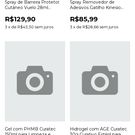
Spray de Barreira Protetor
Spray Removedor de
Cutâneo Vuelo 28ml
Adesivos Gatilho Kinesio
Proteção da Pele Sem
200ml para Curativos e
R$129,90
R$85,99
Álcool
Bandagens
3
x
de
R$43,30
sem juros
3
x
de
R$28,66
sem juros
Gel com PHMB Curatec
Hidrogel com AGE Curatec
150ml para Limpeza e
30g Curativo Estéril para