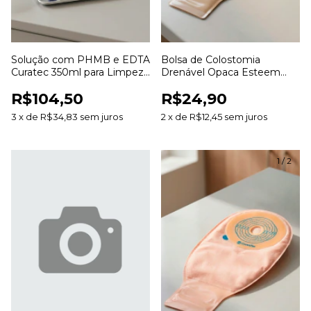
Solução com PHMB e EDTA
Bolsa de Colostomia
Curatec 350ml para Limpeza
Drenável Opaca Esteem
e Irrigação de Feridas
Anti Odor 20 a 70mm para
R$104,50
R$24,90
Estomias
3
x
de
R$34,83
sem juros
2
x
de
R$12,45
sem juros
1
/
2