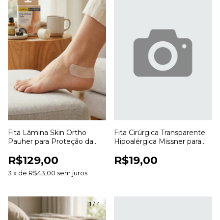
Fita Lâmina Skin Ortho
Fita Cirúrgica Transparente
Pauher para Proteção da
Hipoalérgica Missner para
Pele e Prevenção de Atrito
Fixação de Curativos
R$129,00
R$19,00
3
x
de
R$43,00
sem juros
1
/
4