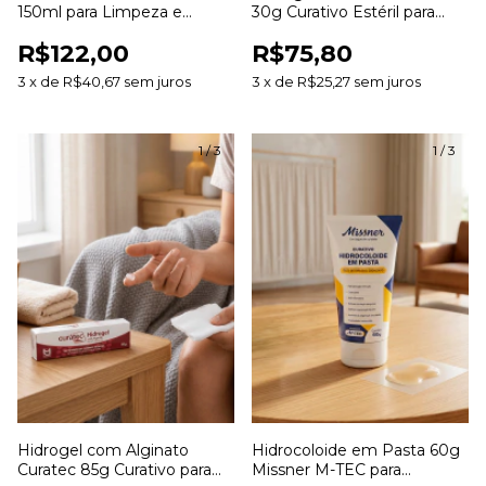
150ml para Limpeza e
30g Curativo Estéril para
Hidratação de Feridas
Desbridamento e
R$122,00
R$75,80
Cicatrização de Feridas
3
x
de
R$40,67
sem juros
3
x
de
R$25,27
sem juros
1
/
3
1
/
3
Hidrogel com Alginato
Hidrocoloide em Pasta 60g
Curatec 85g Curativo para
Missner M-TEC para