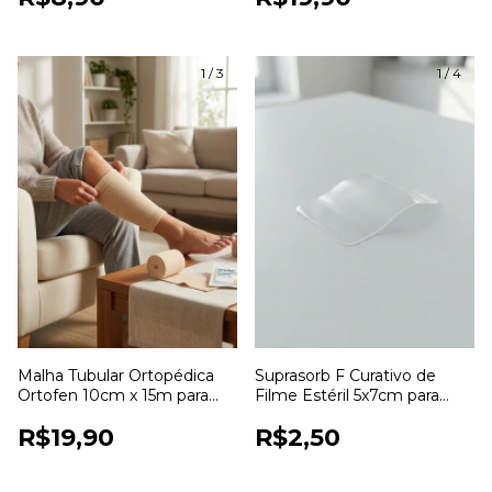
1
/
3
1
/
4
Malha Tubular Ortopédica
Suprasorb F Curativo de
Ortofen 10cm x 15m para
Filme Estéril 5x7cm para
Proteção e Fixação de
Proteção de Feridas
R$19,90
R$2,50
Curativos