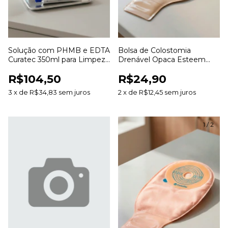
Solução com PHMB e EDTA
Bolsa de Colostomia
Curatec 350ml para Limpeza
Drenável Opaca Esteem
e Irrigação de Feridas
Anti Odor 20 a 70mm para
R$104,50
R$24,90
Estomias
3
x
de
R$34,83
sem juros
2
x
de
R$12,45
sem juros
1
/
2