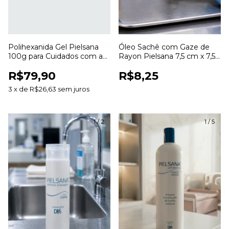
Polihexanida Gel Pielsana
Óleo Sachê com Gaze de
100g para Cuidados com a
Rayon Pielsana 7,5 cm x 7,5
Pele e Curativos
cm para Curativos
R$79,90
R$8,25
3
x
de
R$26,63
sem juros
1
/
2
1
/
5