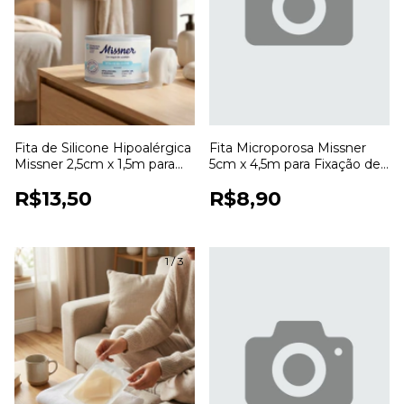
Fita de Silicone Hipoalérgica
Fita Microporosa Missner
Missner 2,5cm x 1,5m para
5cm x 4,5m para Fixação de
Fixação de Curativos
Curativos
R$13,50
R$8,90
1
/
3