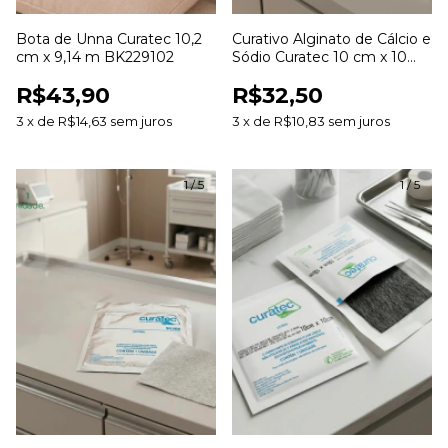
Bota de Unna Curatec 10,2
Curativo Alginato de Cálcio e
cm x 9,14 m BK229102
Sódio Curatec 10 cm x 10
cm
R$43,90
R$32,50
3
x
de
R$14,63
sem juros
3
x
de
R$10,83
sem juros
1
/
5
1
/
5