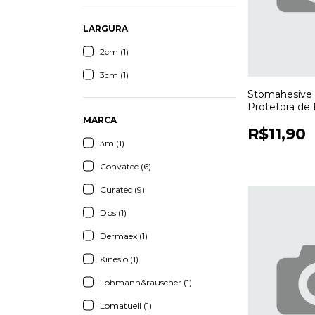
LARGURA
2cm (1)
3cm (1)
Stomahesive
Protetora de
56,7g para Co
MARCA
R$11,90
Estomias
3m (1)
Convatec (6)
Curatec (9)
Dbs (1)
Dermaex (1)
Kinesio (1)
Lohmann&rauscher (1)
Lomatuell (1)