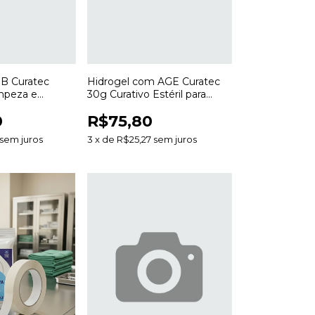
B Curatec
Hidrogel com AGE Curatec
mpeza e
30g Curativo Estéril para
 Feridas
Desbridamento e
0
R$75,80
Cicatrização de Feridas
sem juros
3
x
de
R$25,27
sem juros