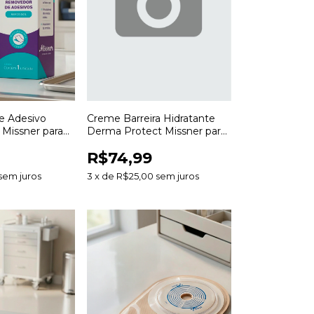
e Adesivo
Creme Barreira Hidratante
 Missner para
Derma Protect Missner para
urativos e
Proteção e Hidratação da
R$74,99
Pele
sem juros
3
x
de
R$25,00
sem juros