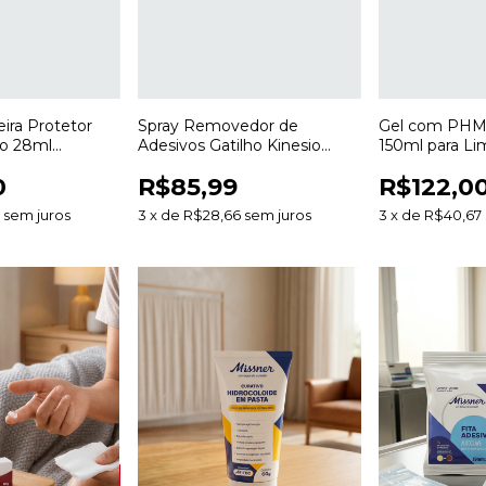
eira Protetor
Spray Removedor de
Gel com PHM
lo 28ml
Adesivos Gatilho Kinesio
150ml para Li
Pele Sem Álcool
200ml para Curativos e
Hidratação de
0
R$85,99
R$122,0
Bandagens
0
sem juros
3
x
de
R$28,66
sem juros
3
x
de
R$40,67