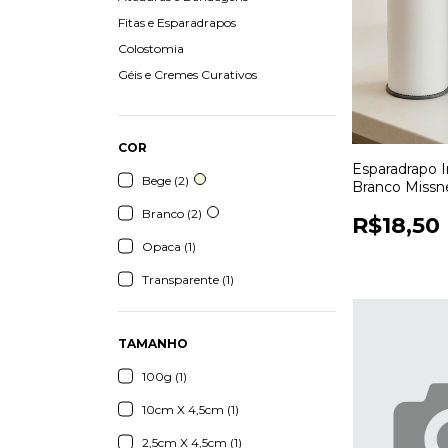
Fitas e Esparadrapos
Colostomia
Géis e Cremes Curativos
COR
Esparadrapo
Bege (2)
Branco Missn
para Fixação 
Branco (2)
R$18,50
Opaca (1)
Transparente (1)
TAMANHO
100g (1)
10cm X 4,5cm (1)
2,5cm X 4,5cm (1)