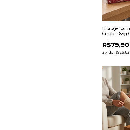
Hidrogel com
Curatec 85g C
Hidratação e
R$79,90
de Feridas
3
x
de
R$26,63