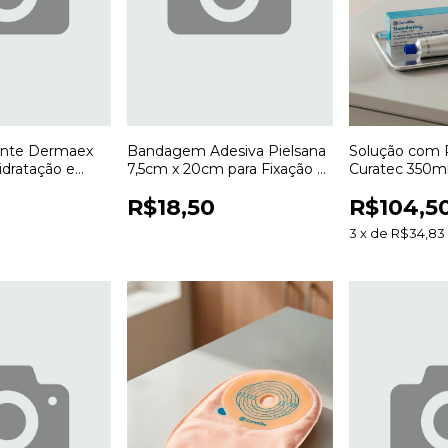
zante Dermaex
Bandagem Adesiva Pielsana
Solução com
idratação e
7,5cm x 20cm para Fixação e
Curatec 350m
 a Pele
Cobertura de Curativos
e Irrigação de
R$18,50
R$104,5
3
x
de
R$34,83