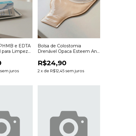
 PHMB e EDTA
Bolsa de Colostomia
l para Limpeza
Drenável Opaca Esteem Anti
 Feridas
Odor 20 a 70mm para
0
R$24,90
Estomias
sem juros
2
x
de
R$12,45
sem juros