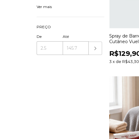
Ver mais
PREÇO
Spray de Barr
De
Até
Cutâneo Vue
Proteção da 
R$129,9
3
x
de
R$43,3