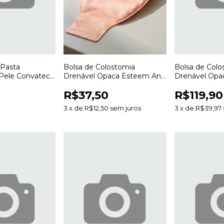
 Pasta
Bolsa de Colostomia
Bolsa de Colo
 Pele Convatec
Drenável Opaca Esteem Anti
Drenável Opa
lostomia e
Odor 20 a 70mm para
Odor 20 a 70
R$37,50
R$119,90
Estomias
Estomias
3
x
de
R$12,50
sem juros
3
x
de
R$39,97