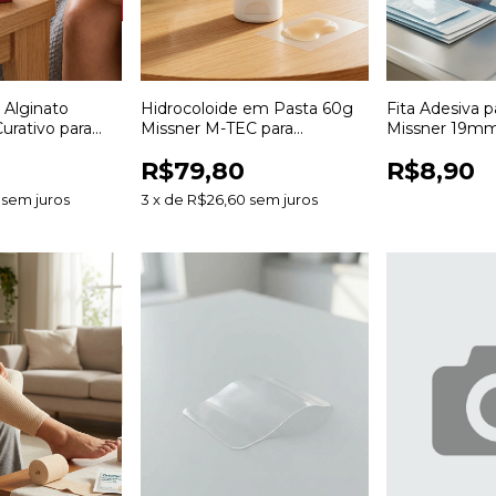
 Alginato
Hidrocoloide em Pasta 60g
Fita Adesiva 
urativo para
Missner M-TEC para
Missner 19m
 Desbridamento
Estomias e Tratamento de
Indicadora de 
R$79,80
R$8,90
Feridas
sem juros
3
x
de
R$26,60
sem juros