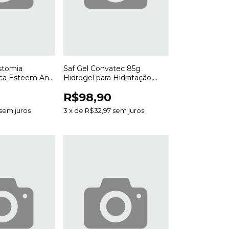
stomia
Saf Gel Convatec 85g
ca Esteem Anti
Hidrogel para Hidratação,
mm para
Desbridamento e Cuidado de
R$98,90
Feridas
sem juros
3
x
de
R$32,97
sem juros