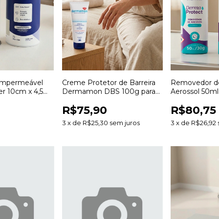
 Impermeável
Creme Protetor de Barreira
Removedor d
er 10cm x 4,5m
Dermamon DBS 100g para
Aerossol 50ml
de Curativos
Proteção e Hidratação da
Remoção de C
R$75,90
R$80,75
Pele
Resíduos
3
x
de
R$25,30
sem juros
3
x
de
R$26,92