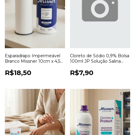
Esparadrapo Impermeável
Cloreto de Sódio 0,9% Bolsa
Branco Missner 10cm x 4,5m
100ml JP Solução Salina
para Fixação de Curativos
Estéril para Uso Hospitalar
R$18,50
R$7,90
1
/
4
1
/
3