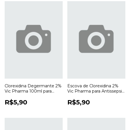
Clorexidina Degermante 2%
Escova de Clorexidina 2%
Vic Pharma 100ml para
Vic Pharma para Antissepsia
Higienização e Antissepsia
e Higienização das Mãos
R$5,90
R$5,90
da Pele