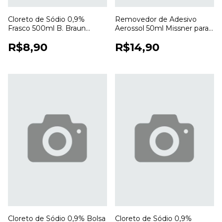
Cloreto de Sódio 0,9%
Removedor de Adesivo
Frasco 500ml B. Braun
Aerossol 50ml Missner para
Ecoflac Solução Salina
Remoção de Curativos e
R$8,90
R$14,90
Estéril para Uso Profissional
Resíduos
Cloreto de Sódio 0,9% Bolsa
Cloreto de Sódio 0,9%