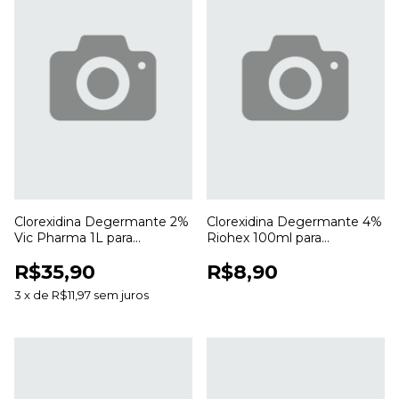
Clorexidina Degermante 2%
Clorexidina Degermante 4%
Vic Pharma 1L para
Riohex 100ml para
Higienização e Antissepsia
Higienização e Antissepsia
R$35,90
R$8,90
da Pele
da Pele
3
x
de
R$11,97
sem juros