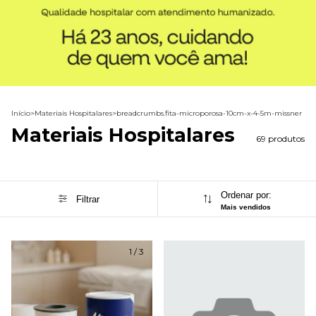
Início
>
Materiais Hospitalares
>
breadcrumbs.fita-microporosa-10cm-x-4-5m-missner
Materiais Hospitalares
69 produtos
Ordenar por:
Filtrar
Mais vendidos
1
/
3