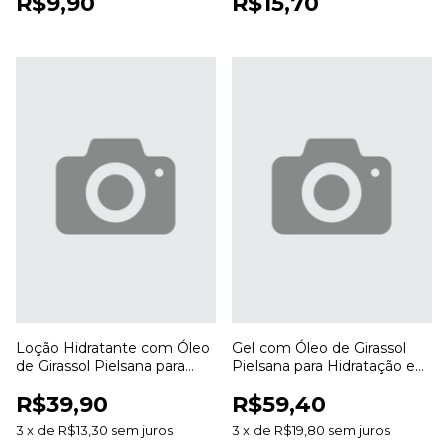
R$9,90
R$15,70
Loção Hidratante com Óleo
Gel com Óleo de Girassol
de Girassol Pielsana para
Pielsana para Hidratação e
Hidratação e Cuidados com
Cuidados com a Pele
R$39,90
R$59,40
a Pele
3
x
de
R$13,30
sem juros
3
x
de
R$19,80
sem juros