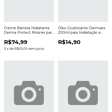
Creme Barreira Hidratante
Óleo Cicatrizante Dermaex
Derma Protect Missner para
200ml para Hidratação e
Proteção e Hidratação da
Cuidados com a Pele
R$74,99
R$14,90
Pele
3
x
de
R$25,00
sem juros