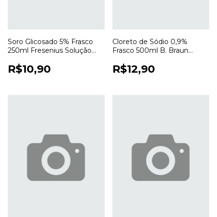
Soro Glicosado 5% Frasco
Cloreto de Sódio 0,9%
250ml Fresenius Solução
Frasco 500ml B. Braun
Estéril para Uso Hospitalar
Ecoflac Solução Salina
R$10,90
R$12,90
Estéril para Uso Profissional