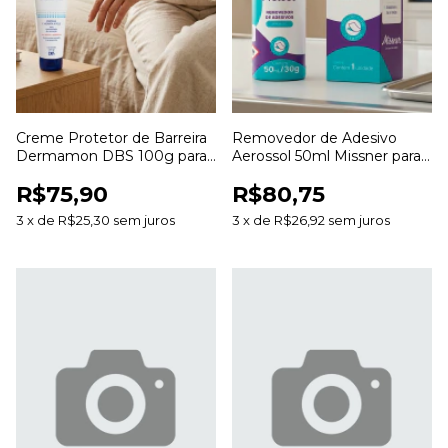
Creme Protetor de Barreira
Removedor de Adesivo
Dermamon DBS 100g para
Aerossol 50ml Missner para
Proteção e Hidratação da
Remoção de Curativos e
R$75,90
R$80,75
Pele
Resíduos
3
x
de
R$25,30
sem juros
3
x
de
R$26,92
sem juros