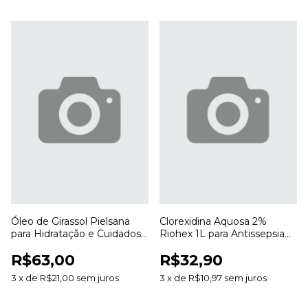
Óleo de Girassol Pielsana
Clorexidina Aquosa 2%
para Hidratação e Cuidados
Riohex 1L para Antissepsia
Diários com a Pele
da Pele e Uso Profissional
R$63,00
R$32,90
3
x
de
R$21,00
sem juros
3
x
de
R$10,97
sem juros