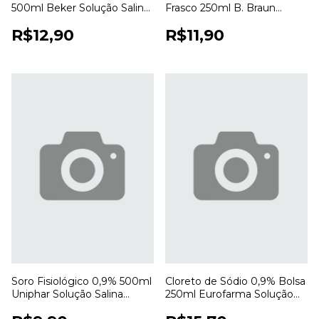
500ml Beker Solução Salina
Frasco 250ml B. Braun
Estéril para Uso Profissional
Ecoflac Solução Salina
R$12,90
R$11,90
Estéril
Soro Fisiológico 0,9% 500ml
Cloreto de Sódio 0,9% Bolsa
Uniphar Solução Salina
250ml Eurofarma Solução
Estéril para Uso Hospitalar
Salina para Uso Hospitalar