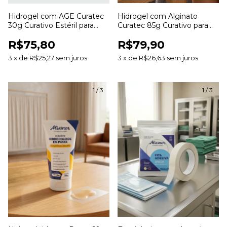
Hidrogel com AGE Curatec
Hidrogel com Alginato
30g Curativo Estéril para
Curatec 85g Curativo para
Desbridamento e
Hidratação e
R$75,80
R$79,90
Cicatrização de Feridas
Desbridamento de Feridas
3
x
de
R$25,27
sem juros
3
x
de
R$26,63
sem juros
1
/
3
1
/
3