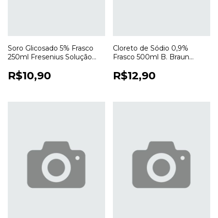
Soro Glicosado 5% Frasco
Cloreto de Sódio 0,9%
250ml Fresenius Solução
Frasco 500ml B. Braun
Estéril para Uso Hospitalar
Ecoflac Solução Salina
R$10,90
R$12,90
Estéril para Uso Profissional