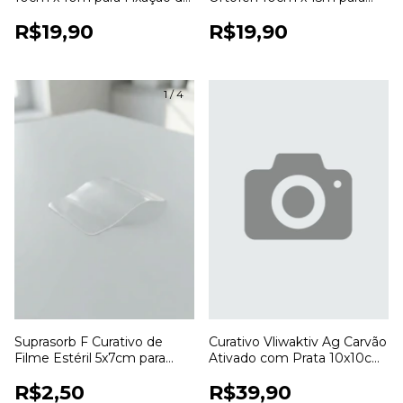
Curativos
Proteção e Fixação de
R$19,90
R$19,90
Curativos
1
/
4
Suprasorb F Curativo de
Curativo Vliwaktiv Ag Carvão
Filme Estéril 5x7cm para
Ativado com Prata 10x10cm
Proteção de Feridas
Lohmann & Rauscher
R$2,50
R$39,90