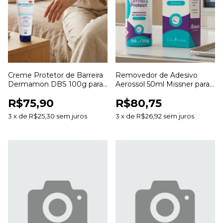
Creme Protetor de Barreira
Removedor de Adesivo
Dermamon DBS 100g para
Aerossol 50ml Missner para
Proteção e Hidratação da
Remoção de Curativos e
R$75,90
R$80,75
Pele
Resíduos
3
x
de
R$25,30
sem juros
3
x
de
R$26,92
sem juros