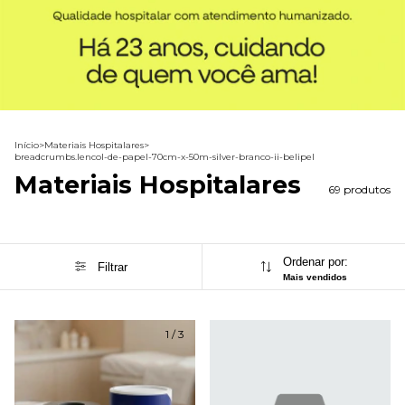
Início
>
Materiais Hospitalares
>
breadcrumbs.lencol-de-papel-70cm-x-50m-silver-branco-ii-belipel
Materiais Hospitalares
69 produtos
Ordenar por:
Filtrar
Mais vendidos
1
/
3