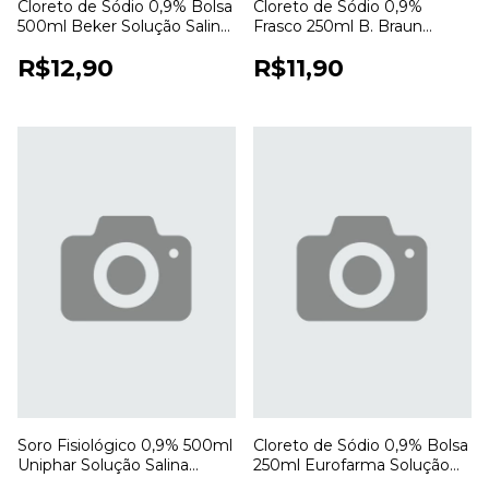
Cloreto de Sódio 0,9% Bolsa
Cloreto de Sódio 0,9%
500ml Beker Solução Salina
Frasco 250ml B. Braun
Estéril para Uso Profissional
Ecoflac Solução Salina
R$12,90
R$11,90
Estéril
Soro Fisiológico 0,9% 500ml
Cloreto de Sódio 0,9% Bolsa
Uniphar Solução Salina
250ml Eurofarma Solução
Estéril para Uso Hospitalar
Salina para Uso Hospitalar