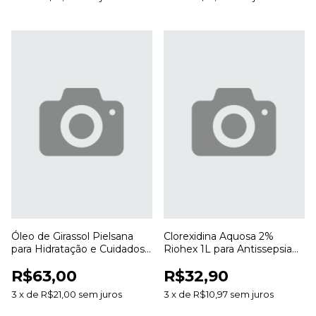
Óleo de Girassol Pielsana
Clorexidina Aquosa 2%
para Hidratação e Cuidados
Riohex 1L para Antissepsia
Diários com a Pele
da Pele e Uso Profissional
R$63,00
R$32,90
3
x
de
R$21,00
sem juros
3
x
de
R$10,97
sem juros