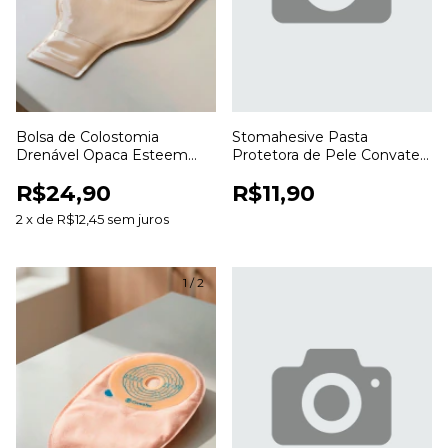
Bolsa de Colostomia
Stomahesive Pasta
Drenável Opaca Esteem
Protetora de Pele Convatec
Anti Odor 20 a 70mm para
56,7g para Colostomia e
R$24,90
R$11,90
Estomias
Estomias
2
x
de
R$12,45
sem juros
1
/
2