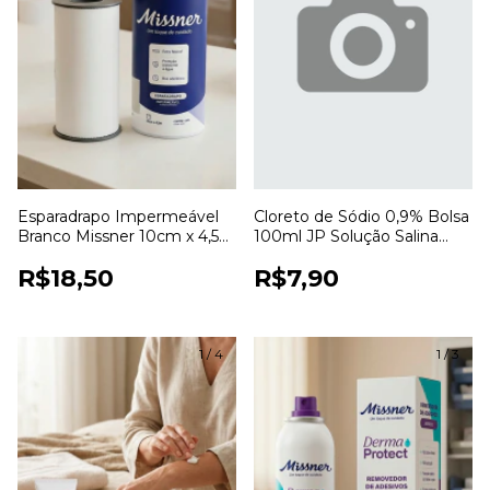
Esparadrapo Impermeável
Cloreto de Sódio 0,9% Bolsa
Branco Missner 10cm x 4,5m
100ml JP Solução Salina
para Fixação de Curativos
Estéril para Uso Hospitalar
R$18,50
R$7,90
1
/
4
1
/
3