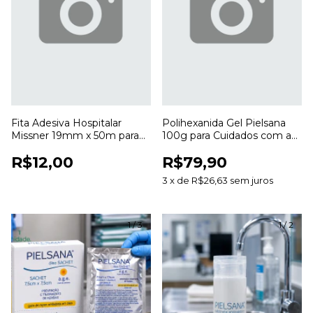
Fita Adesiva Hospitalar
Polihexanida Gel Pielsana
Missner 19mm x 50m para
100g para Cuidados com a
Fixação de Curativos
Pele e Curativos
R$12,00
R$79,90
3
x
de
R$26,63
sem juros
1
/
3
1
/
2