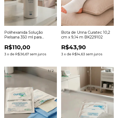
Polihexanida Solução
Bota de Unna Curatec 10,2
Pielsana 350 ml para
cm x 9,14 m BK229102
Limpeza de Feridas
R$110,00
R$43,90
3
x
de
R$36,67
sem juros
3
x
de
R$14,63
sem juros
1
/
2
1
/
5