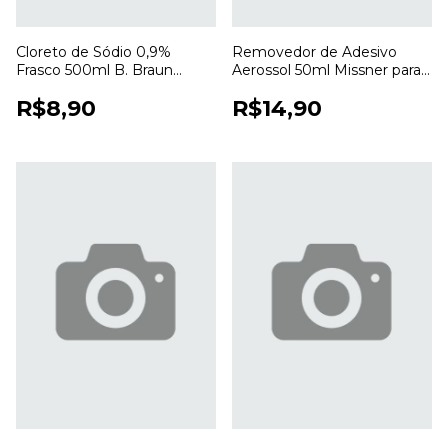
Cloreto de Sódio 0,9%
Removedor de Adesivo
Frasco 500ml B. Braun
Aerossol 50ml Missner para
Ecoflac Solução Salina
Remoção de Curativos e
R$8,90
R$14,90
Estéril para Uso Profissional
Resíduos