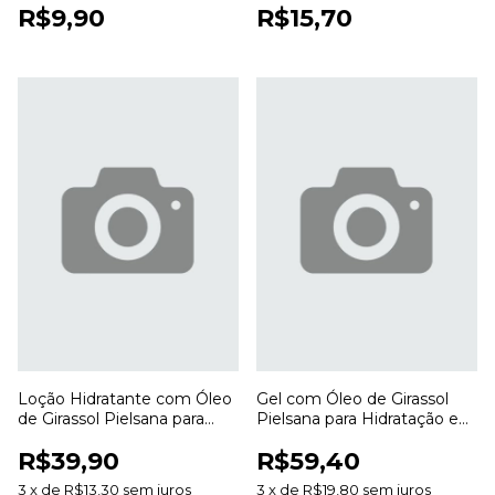
R$9,90
R$15,70
Loção Hidratante com Óleo
Gel com Óleo de Girassol
de Girassol Pielsana para
Pielsana para Hidratação e
Hidratação e Cuidados com
Cuidados com a Pele
R$39,90
R$59,40
a Pele
3
x
de
R$13,30
sem juros
3
x
de
R$19,80
sem juros