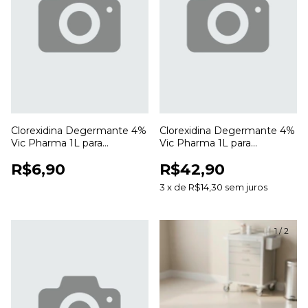
Clorexidina Degermante 4%
Clorexidina Degermante 4%
Vic Pharma 1L para
Vic Pharma 1L para
Higienização e Antissepsia
Higienização e Antissepsia
R$6,90
R$42,90
da Pele
da Pele
3
x
de
R$14,30
sem juros
1
/
2