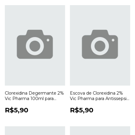
Clorexidina Degermante 2%
Escova de Clorexidina 2%
Vic Pharma 100ml para
Vic Pharma para Antissepsia
Higienização e Antissepsia
e Higienização das Mãos
R$5,90
R$5,90
da Pele