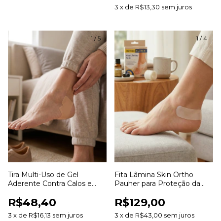
3
x
de
R$13,30
sem juros
1
/
5
1
/
4
Tira Multi-Uso de Gel
Fita Lâmina Skin Ortho
Aderente Contra Calos e
Pauher para Proteção da
Bolhas 3cm x 20cm SG822
Pele e Prevenção de Atrito
R$48,40
R$129,00
Ortho Pauher
3
x
de
R$16,13
sem juros
3
x
de
R$43,00
sem juros