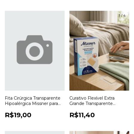
1
/
4
Fita Cirúrgica Transparente
Curativo Flexível Extra
Hipoalérgica Missner para
Grande Transparente
Fixação de Curativos
Missner para Proteção de
R$19,00
R$11,40
Ferimentos