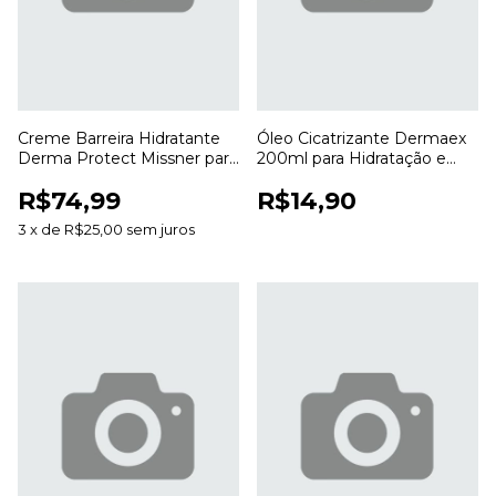
Creme Barreira Hidratante
Óleo Cicatrizante Dermaex
Derma Protect Missner para
200ml para Hidratação e
Proteção e Hidratação da
Cuidados com a Pele
R$74,99
R$14,90
Pele
3
x
de
R$25,00
sem juros