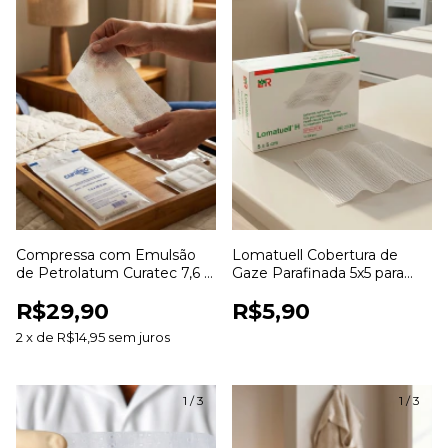
Compressa com Emulsão
Lomatuell Cobertura de
de Petrolatum Curatec 7,6 x
Gaze Parafinada 5x5 para
20,3cm com 3 Unidades
Curativos e Cuidados com
R$29,90
R$5,90
Feridas
2
x
de
R$14,95
sem juros
1
/
3
1
/
3