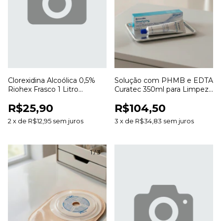
Clorexidina Alcoólica 0,5%
Solução com PHMB e EDTA
Riohex Frasco 1 Litro
Curatec 350ml para Limpeza
Antisséptico para Pele
e Irrigação de Feridas
R$25,90
R$104,50
2
x
de
R$12,95
sem juros
3
x
de
R$34,83
sem juros
1
/
3