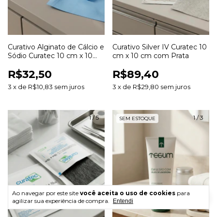
Curativo Alginato de Cálcio e
Curativo Silver IV Curatec 10
Sódio Curatec 10 cm x 10
cm x 10 cm com Prata
cm
R$32,50
R$89,40
3
x
de
R$10,83
sem juros
3
x
de
R$29,80
sem juros
1
/
5
1
/
3
SEM ESTOQUE
Ao navegar por este site
você aceita o uso de cookies
para
agilizar sua experiência de compra.
Entendi