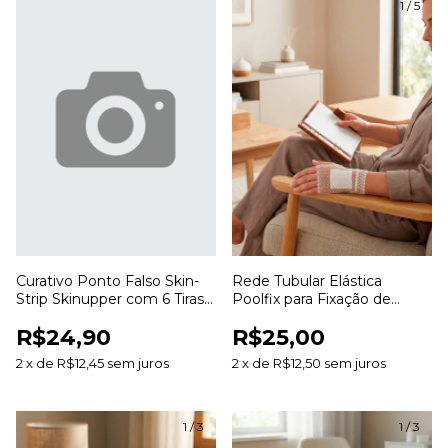
1
/
5
Curativo Ponto Falso Skin-
Rede Tubular Elástica
Strip Skinupper com 6 Tiras
Poolfix para Fixação de
para Aproximação da Pele
Curativos e Coberturas
R$24,90
R$25,00
2
x
de
R$12,45
sem juros
2
x
de
R$12,50
sem juros
1
/
3
1
/
3