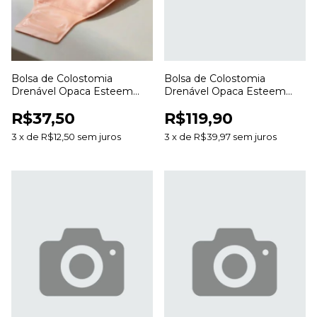
Bolsa de Colostomia
Bolsa de Colostomia
Drenável Opaca Esteem
Drenável Opaca Esteem
Anti Odor 20 a 70mm para
Anti Odor 20 a 70mm para
R$37,50
R$119,90
Estomias
Estomias
3
x
de
R$12,50
sem juros
3
x
de
R$39,97
sem juros