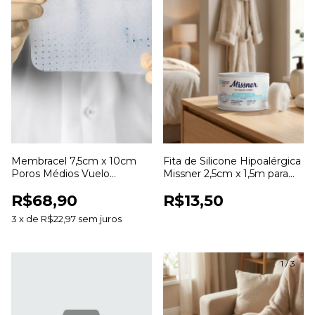
Membracel 7,5cm x 10cm
Fita de Silicone Hipoalérgica
Poros Médios Vuelo
Missner 2,5cm x 1,5m para
Curativo para Cuidados com
Fixação de Curativos
R$68,90
R$13,50
Feridas
3
x
de
R$22,97
sem juros
1
/
3