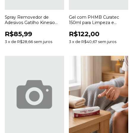
Spray Removedor de
Gel com PHMB Curatec
Adesivos Gatilho Kinesio
150ml para Limpeza e
200ml para Curativos e
Hidratação de Feridas
R$85,99
R$122,00
Bandagens
3
x
de
R$28,66
sem juros
3
x
de
R$40,67
sem juros
1
/
3