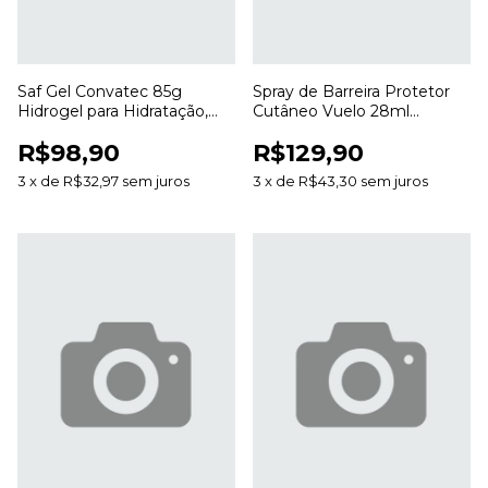
Saf Gel Convatec 85g
Spray de Barreira Protetor
Hidrogel para Hidratação,
Cutâneo Vuelo 28ml
Desbridamento e Cuidado
Proteção da Pele Sem
R$98,90
R$129,90
de Feridas
Álcool
3
x
de
R$32,97
sem juros
3
x
de
R$43,30
sem juros