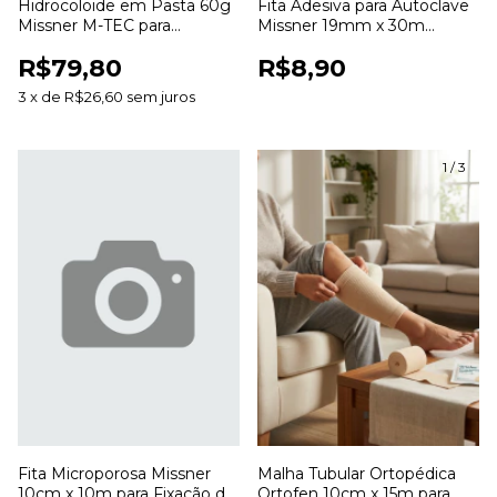
Hidrocoloide em Pasta 60g
Fita Adesiva para Autoclave
Missner M-TEC para
Missner 19mm x 30m
Estomias e Tratamento de
Indicadora de Esterilização
R$79,80
R$8,90
Feridas
3
x
de
R$26,60
sem juros
1
/
3
Fita Microporosa Missner
Malha Tubular Ortopédica
10cm x 10m para Fixação de
Ortofen 10cm x 15m para