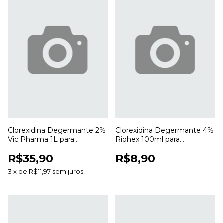
Clorexidina Degermante 2%
Clorexidina Degermante 4%
Vic Pharma 1L para
Riohex 100ml para
Higienização e Antissepsia
Higienização e Antissepsia
R$35,90
R$8,90
da Pele
da Pele
3
x
de
R$11,97
sem juros