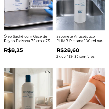
Óleo Sachê com Gaze de
Sabonete Antisséptico
Rayon Pielsana 7,5 cm x 7,5
PHMB Pielsana 100 ml para
cm para Curativos
Higienização da Pele
R$8,25
R$28,60
2
x
de
R$14,30
sem juros
1
/
5
1
/
5