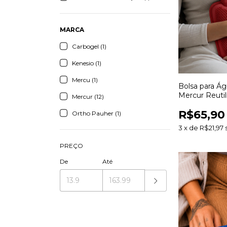
MARCA
Carbogel (1)
Kenesio (1)
Mercu (1)
Bolsa para Á
Mercur Reutil
Mercur (12)
Termoterapia
R$65,90
Ortho Pauher (1)
3
x
de
R$21,97
PREÇO
De
Até