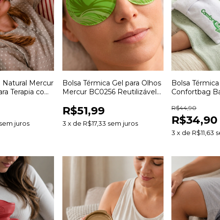
 Natural Mercur
Bolsa Térmica Gel para Olhos
Bolsa Térmica 
para Terapia com
Mercur BC0256 Reutilizável
Confortbag Ba
para Terapia Quente e Fria
para Terapia 
R$51,99
R$44,90
R$34,90
sem juros
3
x
de
R$17,33
sem juros
3
x
de
R$11,63
s