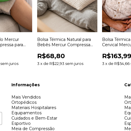
lo Mercur
Bolsa Térmica Natural para
Bolsa Térmica
ressa para
Bebês Mercur Compressa
Cervical Mer
rio
Reutilizável para Calor e Frio
Reutilizável p
R$68,80
R$163,9
Calor e Frio
sem juros
3
x
de
R$22,93
sem juros
3
x
de
R$54,66
Informações
Ca
Mais Vendidos
Mai
Ortopédicos
Or
Materiais Hospitalares
Mat
Equipamentos
Eq
Cuidados e Bem-Estar
Cu
Esportivo
Esp
Meia de Compressão
Me