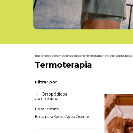
Início
>
breadcrumbs.ortopedico
>
Termoterapia
>
breadcrumbs.bolsa
Termoterapia
Filtrar por
Ortopédicos
CATEGORIAS
Bolsa Térmica
Bolsa para Gelo e Água Quente