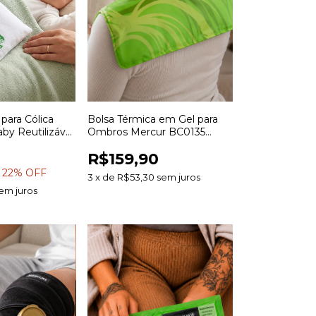
para Cólica
Bolsa Térmica em Gel para
by Reutilizável
Ombros Mercur BC0135
com Calor
Reutilizável para Terapia
R$159,90
Quente e Fria
22
% OFF
3
x
de
R$53,30
sem juros
em juros