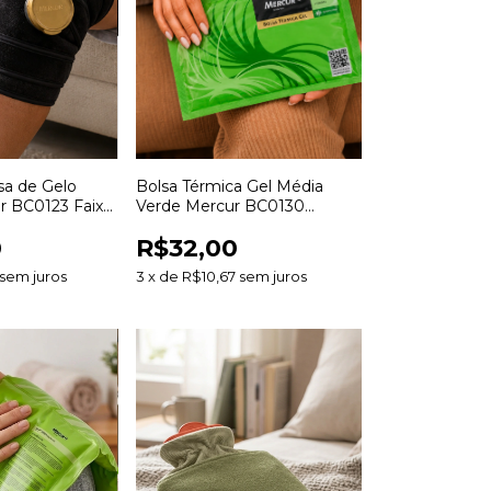
sa de Gelo
Bolsa Térmica Gel Média
ur BC0123 Faixa
Verde Mercur BC0130
stável
Reutilizável para Terapia
0
R$32,00
Quente e Fria
sem juros
3
x
de
R$10,67
sem juros