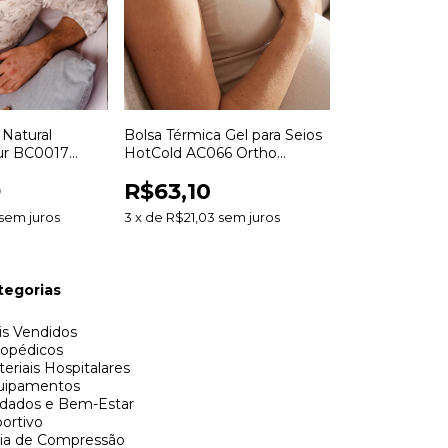
 Natural
Bolsa Térmica Gel para Seios
cur BC0017
HotCold AC066 Ortho
ara Terapia com
Pauher Terapia Quente e Fria
9
R$63,10
sem juros
3
x
de
R$21,03
sem juros
tegorias
s Vendidos
topédicos
eriais Hospitalares
uipamentos
idados e Bem-Estar
ortivo
ia de Compressão