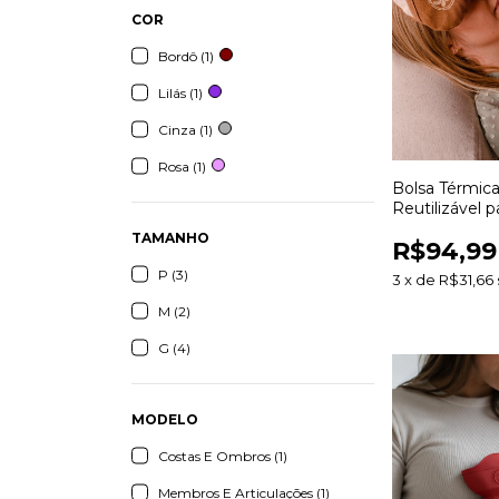
COR
Bordô (1)
Lilás (1)
Cinza (1)
Rosa (1)
Bolsa Térmica
Reutilizável 
Calor e Frio
TAMANHO
R$94,99
P (3)
3
x
de
R$31,66
M (2)
G (4)
MODELO
Costas E Ombros (1)
Membros E Articulações (1)