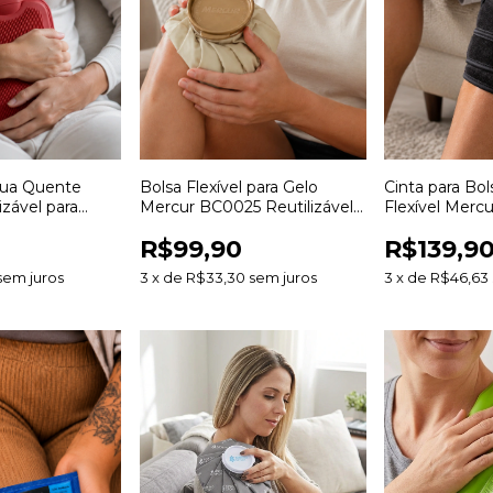
gua Quente
Bolsa Flexível para Gelo
Cinta para Bol
izável para
Mercur BC0025 Reutilizável
Flexível Merc
para Crioterapia
de Fixação Aju
R$99,90
R$139,9
sem juros
3
x
de
R$33,30
sem juros
3
x
de
R$46,63