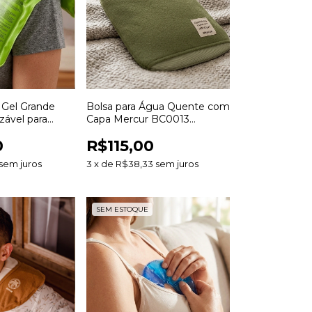
 Gel Grande
Bolsa para Água Quente com
zável para
Capa Mercur BC0013
 e Fria
Reutilizável para
0
R$115,00
Termoterapia
sem juros
3
x
de
R$38,33
sem juros
SEM ESTOQUE