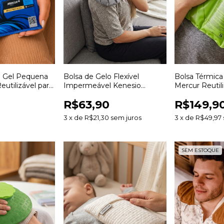
a Gel Pequena
Bolsa de Gelo Flexível
Bolsa Térmica
eutilizável para
Impermeável Kenesio
Mercur Reutili
e e Fria
Reutilizável para Crioterapia e
Terapia Quente
R$63,90
R$149,9
Compressas
3
x
de
R$21,30
sem juros
3
x
de
R$49,97
SEM ESTOQUE